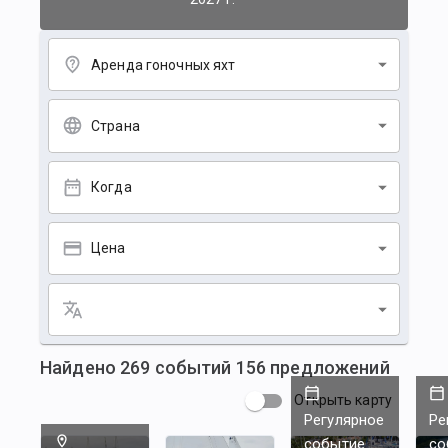
Аренда гоночных яхт
Страна
Когда
Цена
Найдено
269
событий
156
предложений
Открыть карту
Регулярное
Ре
событие
со