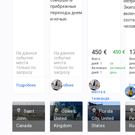
непри
прибрежные
Экип
переходы днем
включ
и ночью.
соста
челов
450 €
1
450 €
На данное
На данное
событие
событие
Всего
Все
места
места
дней
:
1
за
дне
только по
только по
Активных
активный
Акт
запросу
запросу
дней
:
1
день
дне
Подробнее
Подробнее
Есть
Ес
места в
ме
1
командe
1
к
Saint
Cowes,
Florida
John,
United
City, United
Pe
Canada
Kingdom
States
Ru