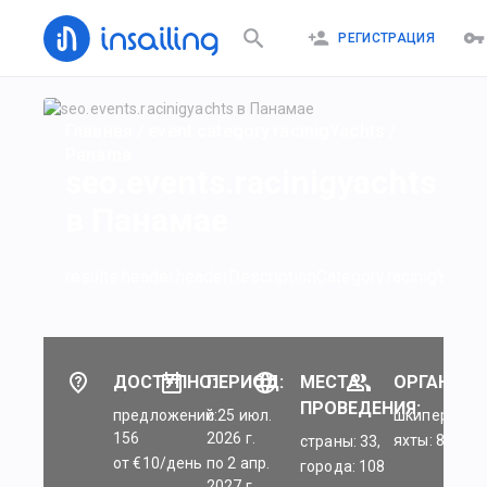
РЕГИСТРАЦИЯ
Главная
/
event.category.racinigYachts
/
Panama
seo.events.racinigyachts
в Панамае
results.header.headerDescriptionCategory.racinigYachts
ДОСТУПНО:
ПЕРИОД:
МЕСТА
ОРГАНИЗА
ПРОВЕДЕНИЯ:
предложений:
c 25 июл.
шкиперы: 45
156
2026 г.
яхты: 84
страны: 33,
от €10/день
по 2 апр.
города: 108
2027 г.