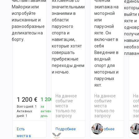
чистым гаваням
яхтсменов со
членом
едино
Майорки или
значительными
экипажа на
которы
испробуйте
знаниями в
моторной
выйти 
изысканные и
области
или
яхте и
разнообразные
парусного
парусной
однов
деликатесы на
спорта и
яхте. Он
получи
борту.
навигации,
включает в
навыки
которые хотят
себя
необх
совершать
Введение в
плаван
прибрежные
водный
переходы днем
спорт для
и ночью.
моторных и
парусных
яхт.
На данное
На данное
На
1 200 €
1 200 €
событие
событие
со
места
места
ме
Всего дней
:
1
за
только по
только по
то
Активных
активный
запросу
запросу
за
дней
:
1
день
Есть
Подробнее
Подробнее
По
места в