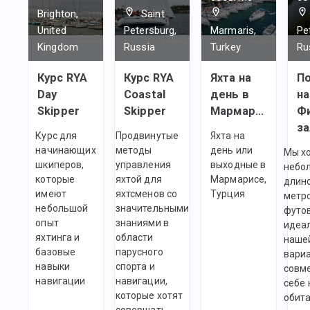
Brighton,
Saint
United
Petersburg,
Marmaris,
Pe
Kingdom
Russia
Turkey
Ru
Курс RYA
Курс RYA
Яхта на
П
Day
Coastal
день в
на
Skipper
Skipper
Мармарисе
Ф
за
Курс для
Продвинутые
Яхта на
начинающих
методы
день или
Мы х
шкиперов,
управления
выходные в
небо
которые
яхтой для
Мармарисе,
длино
имеют
яхтсменов со
Турция
метро
небольшой
значительными
футов
опыт
знаниями в
идеа
яхтинга и
области
наше
базовые
парусного
вариа
навыки
спорта и
совм
навигации
навигации,
себе 
которые хотят
обит
совершать