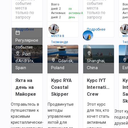
событие
событие
Всего
Все
места
места
дней
:
2
за
дне
только по
только по
Активных
активный
Акт
запросу
запросу
дней
:
2
день
дне
Подробнее
Есть
Подробнее
Ес
места в
ме
Регулярное
1
командe
1
к
событие
Port
d'Andratx,
Gdańsk,
Shanghai,
Spain
Poland
China
Es
Яхта на
Курс RYA
Курс IYT
Ку
день на
Coastal
International
In
Майорке
Skipper
Crew
Sa
Sk
Отправьтесь в
Продвинутые
Этот курс
путешествие к
методы
для тех, кто
Этот к
красивым
управления
хочет стать
подход
кристаллически-
яхтой для
активным
друзей