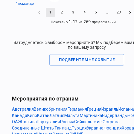
1
командe
1
2
3
4
5
…
23
1
-
12
269
Показано
из
предложений
Затрудняетесь с выбором мероприятия? Мы подберём вам
по вашему запросу
ПОДБЕРИТЕ МНЕ СОБЫТИЕ
Мероприятия по странам
Австралия
Великобритания
Германия
Греция
Израиль
Испани
Канада
Кипр
Китай
Латвия
Мальта
Мартиника
Нидерланды
Но
ОАЭ
Польша
Португалия
Россия
Сейшельские Острова
Соединенные Штаты
Таиланд
Турция
Украина
Франция
Хорва