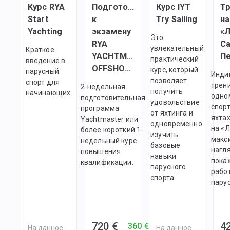
Курс RYA
Подготовка
Курс IYT
Т
Start
к
Try Sailing
на
Yachting
экзамену
«Л
Это
RYA
Са
увлекательный
Краткое
YACHTMASTER
практический
введение в
OFFSHORE
курс, который
парусный
Инди
позволяет
спорт для
трен
2-недельная
получить
начинающих.
одно
подготовительная
удовольствие
спор
программа
от яхтинга и
яхтах
Yachtmaster или
одновременно
на «
более короткий 1-
изучить
макс
недельный курс
базовые
нагл
повышения
навыки
покаж
квалификации.
парусного
работ
спорта.
парус
720 €
4
360 €
На данное
На данное