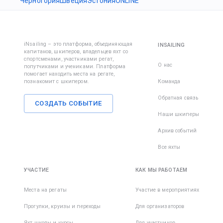
Черногория
Швеция
Эстония
ONLINE
iNsailing – это платформа, объединяющая
INSAILING
капитанов, шкиперов, владельцев яхт со
спортсменами, участниками регат,
О нас
попутчиками и учениками. Платформа
помогает находить места на регате,
познакомит с шкипером.
Команда
Обратная связь
СОЗДАТЬ СОБЫТИЕ
Наши шкиперы
Архив событий
Все яхты
УЧАСТИЕ
КАК МЫ РАБОТАЕМ
Места на регаты
Участие в мероприятиях
Прогулки, круизы и переходы
Для организаторов
Яхт школы и курсы
Для участников