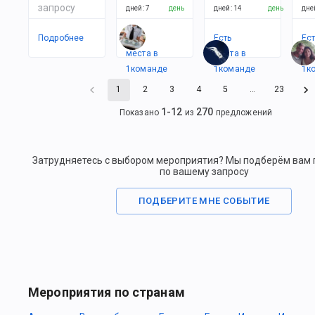
запросу
дней
:
7
день
дней
:
14
день
дне
Подробнее
Есть
Есть
Ес
места в
места в
ме
1
командe
1
командe
1
к
1
2
3
4
5
…
23
1
-
12
270
Показано
из
предложений
Затрудняетесь с выбором мероприятия? Мы подберём вам
по вашему запросу
ПОДБЕРИТЕ МНЕ СОБЫТИЕ
Мероприятия по странам