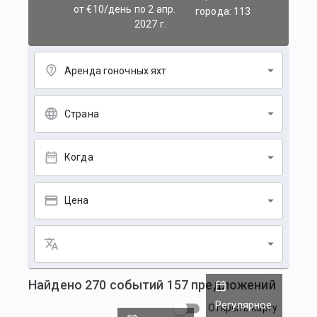
от €10/день
по 2 апр.
города: 113
2027 г.
Аренда гоночных яхт
Страна
Когда
Цена
Найдено
270
событий
157
предложений
Регулярное
Открыть карту