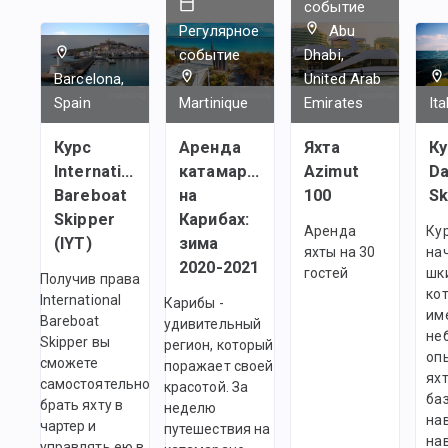
событие
Регулярное
Abu
событие
Dhabi,
Barcelona,
United Arab
Spain
Martinique
Emirates
Ita
Курс
Аренда
Яхта
Ку
International
катамарана
Azimut
Da
Bareboat
на
100
Sk
Skipper
Карибах:
Аренда
Ку
(IYT)
зима
яхты на 30
на
2020-2021
гостей
шк
Получив права
ко
International
Карибы -
им
Bareboat
удивительный
не
Skipper вы
регион, который
оп
сможете
поражает своей
яхт
самостоятельно
красотой. За
ба
брать яхту в
неделю
на
чартер и
путешествия на
на
управлять ею в