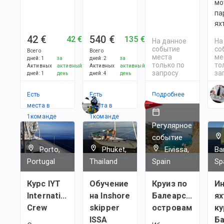
мо
па
ях
42 €
540 €
42 €
135 €
На данное
На
событие
со
Всего
Всего
места
ме
дней
:
1
за
дней
:
2
за
только по
то
Активных
активный
Активных
активный
запросу
за
дней
:
1
день
дней
:
4
день
Есть
Есть
Подробнее
По
места в
места в
1
командe
1
командe
Регулярное
событие
Porto,
Phuket,
Eivissa,
Ba
Portugal
Thailand
Spain
Sp
Курс IYT
Обучение
Круиз по
И
International
на Inshore
Балеарским
я
Crew
skipper
островам
ку
ISSA