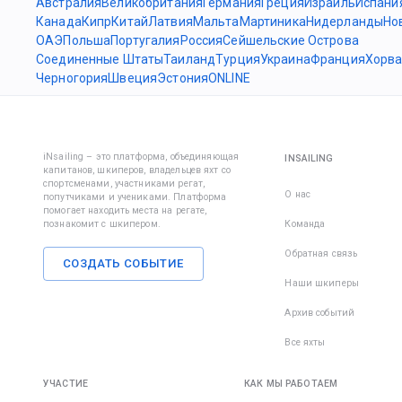
Австралия
Великобритания
Германия
Греция
Израиль
Испани
Канада
Кипр
Китай
Латвия
Мальта
Мартиника
Нидерланды
Но
ОАЭ
Польша
Португалия
Россия
Сейшельские Острова
Соединенные Штаты
Таиланд
Турция
Украина
Франция
Хорва
Черногория
Швеция
Эстония
ONLINE
iNsailing – это платформа, объединяющая
INSAILING
капитанов, шкиперов, владельцев яхт со
спортсменами, участниками регат,
О нас
попутчиками и учениками. Платформа
помогает находить места на регате,
познакомит с шкипером.
Команда
Обратная связь
СОЗДАТЬ СОБЫТИЕ
Наши шкиперы
Архив событий
Все яхты
УЧАСТИЕ
КАК МЫ РАБОТАЕМ