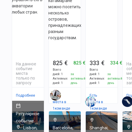
катамаране
акватории
можно посетить
любых стран.
несколько
островов,
принадлежащих
разным
государствам.
825 €
333 €
825 €
334 €
На данное
На
событие
со
Всего
Всего
места
ме
дней
:
1
за
дней
:
1
за
только по
то
Активных
активный
Активных
активный
запросу
за
дней
:
1
день
дней
:
1
день
Подробнее
Есть
Есть
По
места в
места в
1
командe
1
командe
Регулярное
событие
Lisbon,
Barcelona,
Shanghai,