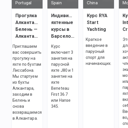
Portugal
Spain
China
Mo
Прогулка
Индивидуальные
Курс RYA
Ку
Алкантара —
яхтенные
Start
In
Белень —
курсы в
Yachting
C
Алкантара
Барселоне
Краткое
Эт
введение в
дл
Приглашаем
Курс
парусный
хо
вас совершить
включает 3
спорт для
ак
прогулку на
занятия на
начинающих.
чл
яхте по бухтам
парусной
эк
Лиссабона.
яхте J80 и 1
мо
Мы стартуем
занятие на
ил
из бухты
яхте
па
Алкантара,
Beneteau
ях
заходим в
First 36.7
вк
Белень и
или Hanse
се
снова
345.
Вв
возвращаемся
во
в Алкантара.
сп