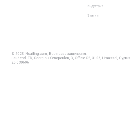
Индустрия
Знания
© 2023 iNsailing.com,
Все права защищены
.
Laudend LTD, Georgiou Xenopoulou, 3, Office G2, 3106, Limassol, Cyprus,
25 030696