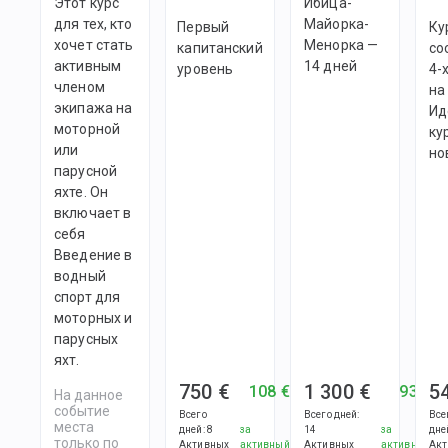
Этот курс
Ибица-
для тех, кто
Майорка-
Первый
Ку
хочет стать
Менорка —
капитанский
со
активным
14 дней
уровень
4-
членом
на
экипажа на
Ид
моторной
ку
или
но
парусной
яхте. Он
включает в
себя
Введение в
водный
спорт для
моторных и
парусных
яхт.
750 €
1 300 €
5
108 €
93 €
На данное
событие
Всего
Всего дней
:
Все
места
дней
:
8
за
14
за
дне
только по
Активных
активный
Активных
активный
Акт