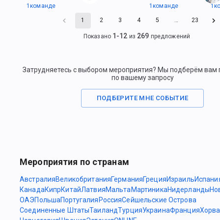
1
командe
1
командe
1
к
1
2
3
4
5
…
23
1
-
12
269
Показано
из
предложений
Затрудняетесь с выбором мероприятия? Мы подберём вам
по вашему запросу
ПОДБЕРИТЕ МНЕ СОБЫТИЕ
Мероприятия по странам
Австралия
Великобритания
Германия
Греция
Израиль
Испани
Канада
Кипр
Китай
Латвия
Мальта
Мартиника
Нидерланды
Но
ОАЭ
Польша
Португалия
Россия
Сейшельские Острова
Соединенные Штаты
Таиланд
Турция
Украина
Франция
Хорва