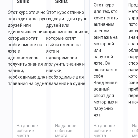
Skills
Skills
Этот курс
Про
для тех, кто
мет
Этот курс отлично
Этот курс отлично
хочет стать
упр
подходит для групп
подходит для групп
активным
яхто
друзей или
друзей или
членом
яхтс
единомышленников,
единомышленников,
экипажа на
зна
которые хотят
которые хотят
моторной
знан
выйти вместе на
выйти вместе на
или
обл
яхте и
яхте и
парусной
пару
одновременно
одновременно
яхте. Он
спор
получить знания и
получить знания и
включает в
нави
навыки,
навыки,
себя
кото
необходимые для
необходимые для
Введение в
сов
плавания на судне.
плавания на судне.
водный
при
спорт для
пер
моторных и
и но
парусных
яхт.
На данное
На данное
На данное
На
событие
событие
событие
со
места
места
места
ме