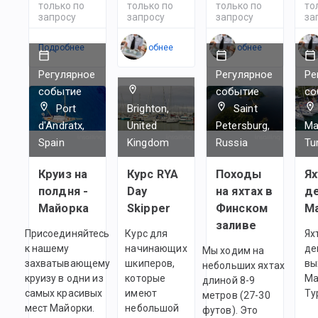
только по
только по
только по
то
запросу
запросу
запросу
за
Подробнее
Подробнее
Подробнее
По
Регулярное
Регулярное
Ре
событие
событие
со
Port
Brighton,
Saint
d'Andratx,
United
Petersburg,
Ma
Spain
Kingdom
Russia
Tu
Круиз на
Курс RYA
Походы
Ях
полдня -
Day
на яхтах в
де
Майорка
Skipper
Финском
заливе
Присоединяйтесь
Курс для
Ях
к нашему
начинающих
де
Мы ходим на
захватывающему
шкиперов,
вы
небольших яхтах
круизу в одни из
которые
Ма
длиной 8-9
самых красивых
имеют
Ту
метров (27-30
мест Майорки.
небольшой
футов). Это