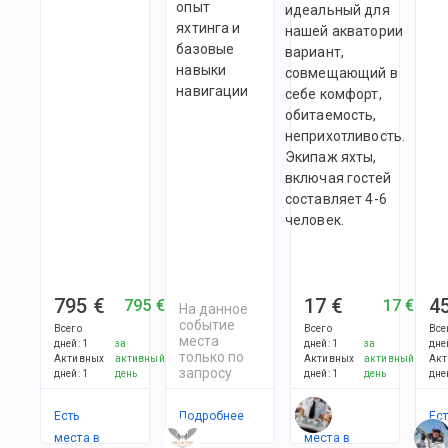
опыт
идеальный для
яхтинга и
нашей акватории
базовые
вариант,
навыки
совмещающий в
навигации
себе комфорт,
обитаемость,
неприхотливость.
Экипаж яхты,
включая гостей
составляет 4-6
человек.
795 €
17 €
4
795 €
17 €
На данное
событие
Всего
Всего
Все
места
дней
:
1
за
дней
:
1
за
дне
только по
Активных
активный
Активных
активный
Акт
запросу
дней
:
1
день
дней
:
1
день
дне
Есть
Подробнее
Есть
Ес
места в
места в
ме