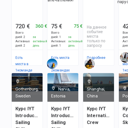
парус
720 €
75 €
4
360 €
75 €
На данное
событие
Всего
Всего
Все
места
дней
:
2
за
дней
:
1
за
дне
только по
Активных
активный
Активных
активный
Акт
запросу
дней
:
2
день
дней
:
1
день
дне
Есть
Есть места
Подробнее
Ес
места в
в
ме
1
командe
2
командах
1
к
Gothenburg,
Narva,
Shanghai,
Sweden
Estonia
China
Po
Курс IYT
Курс IYT
Курс IYT
Ку
Introductory
Introductory
International
Co
Sailing
Sailing
Crew
Sk