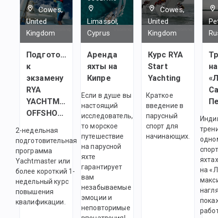
Cowes,
Cowes,
United
Limassol,
United
Pe
Kingdom
Cyprus
Kingdom
Ru
Подготовка
Аренда
Курс RYA
Т
к
яхты на
Start
на
экзамену
Кипре
Yachting
«Л
RYA
Са
Если в душе вы
Краткое
YACHTMASTER
настоящий
введение в
OFFSHORE
исследователь,
парусный
Инди
то морское
спорт для
трен
2-недельная
путешествие
начинающих.
одно
подготовительная
на парусной
спор
программа
яхте
яхтах
Yachtmaster или
гарантирует
на «
более короткий 1-
вам
макс
недельный курс
незабываемые
нагл
повышения
эмоции и
покаж
квалификации.
неповторимые
работ
впечатления!