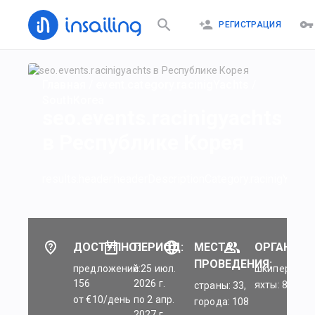
РЕГИСТРАЦИЯ
Главная
/
event.category.racinigYachts
/
SouthKorea
seo.events.racinigyachts
в Республике Корея
results.header.headerDescriptionCategory.racinigYachts
ДОСТУПНО:
ПЕРИОД:
МЕСТА
ОРГАНИЗА
ПРОВЕДЕНИЯ:
предложений:
c 25 июл.
шкиперы: 45
156
2026 г.
яхты: 84
страны: 33,
от €10/день
по 2 апр.
города: 108
2027 г.