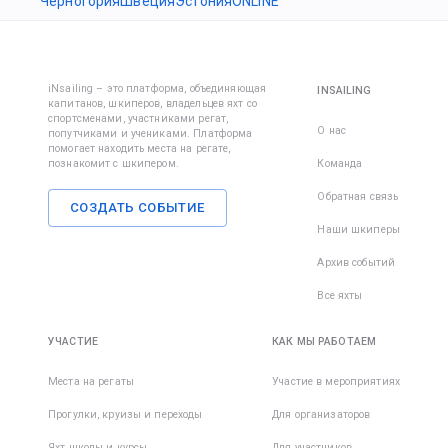
Черногория
Швеция
Эстония
ONLINE
iNsailing – это платформа, объединяющая
INSAILING
капитанов, шкиперов, владельцев яхт со
спортсменами, участниками регат,
О нас
попутчиками и учениками. Платформа
помогает находить места на регате,
познакомит с шкипером.
Команда
Обратная связь
СОЗДАТЬ СОБЫТИЕ
Наши шкиперы
Архив событий
Все яхты
УЧАСТИЕ
КАК МЫ РАБОТАЕМ
Места на регаты
Участие в мероприятиях
Прогулки, круизы и переходы
Для организаторов
Яхт школы и курсы
Для участников