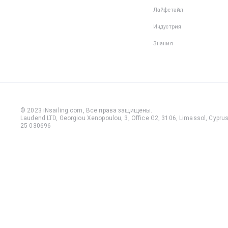
Лайфстайл
Индустрия
Знания
© 2023 iNsailing.com,
Все права защищены
.
Laudend LTD, Georgiou Xenopoulou, 3, Office G2, 3106, Limassol, Cyprus,
25 030696