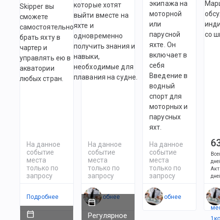
экипажа на
Мар
которые хотят
Skipper вы
моторной
обс
выйти вместе на
сможете
или
инд
яхте и
самостоятельно
парусной
со ш
одновременно
брать яхту в
яхте. Он
получить знания и
чартер и
включает в
навыки,
управлять ею в
себя
необходимые для
акватории
Введение в
плавания на судне.
любых стран.
водный
спорт для
моторных и
парусных
яхт.
6
На данное
На данное
На данное
событие
событие
событие
Все
места
места
места
дне
только по
только по
только по
Акт
запросу
запросу
запросу
дне
Подробнее
Подробнее
Подробнее
Ес
ме
Регулярное
1
к