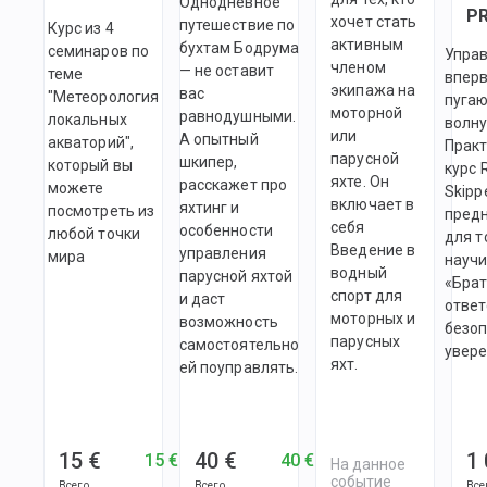
Однодневное
хочет стать
путешествие по
Курс из 4
активным
бухтам Бодрума
семинаров по
Управ
членом
— не оставит
теме
вперв
экипажа на
вас
"Метеорология
пугаю
моторной
равнодушными.
локальных
волн
или
А опытный
акваторий",
Прак
парусной
шкипер,
который вы
курс 
яхте. Он
расскажет про
можете
Skipp
включает в
яхтинг и
посмотреть из
пред
себя
особенности
любой точки
для т
Введение в
управления
мира
научи
водный
парусной яхтой
«Брат
спорт для
и даст
ответ
моторных и
возможность
безоп
парусных
самостоятельно
увере
яхт.
ей поуправлять.
15 €
40 €
1
15 €
40 €
На данное
событие
Всего
Всего
Все