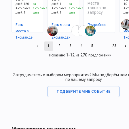
места
дней
:
120
за
дней
:
1
за
10
только по
Активных
активный
Активных
активный
Акт
запросу
дней
:
1
день
дней
:
1
день
дне
Есть
Есть места
Подробнее
Ес
места в
в
ме
1
командe
2
командах
1
к
1
2
3
4
5
…
23
1
-
12
270
Показано
из
предложений
Затрудняетесь с выбором мероприятия? Мы подберём вам
по вашему запросу
ПОДБЕРИТЕ МНЕ СОБЫТИЕ
Мероприятия по странам