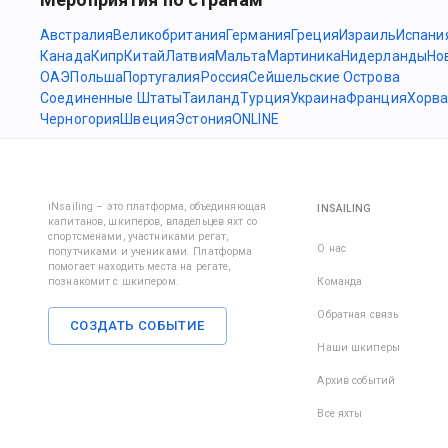
Австралия
Великобритания
Германия
Греция
Израиль
Испани
Канада
Кипр
Китай
Латвия
Мальта
Мартиника
Нидерланды
Но
ОАЭ
Польша
Португалия
Россия
Сейшельские Острова
Соединенные Штаты
Таиланд
Турция
Украина
Франция
Хорва
Черногория
Швеция
Эстония
ONLINE
iNsailing – это платформа, объединяющая
INSAILING
капитанов, шкиперов, владельцев яхт со
спортсменами, участниками регат,
О нас
попутчиками и учениками. Платформа
помогает находить места на регате,
познакомит с шкипером.
Команда
Обратная связь
СОЗДАТЬ СОБЫТИЕ
Наши шкиперы
Архив событий
Все яхты