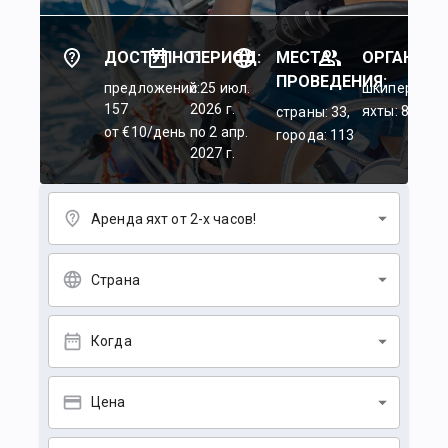
ДОСТУПНО:
ПЕРИОД:
МЕСТА
ОРГАНИЗА
ПРОВЕДЕНИЯ:
предложений:
c 25 июл.
шкиперы: 45
157
2026 г.
яхты: 84
страны: 33,
от €10/день
по 2 апр.
города: 113
2027 г.
Аренда яхт от 2-х часов!
Страна
Когда
Цена