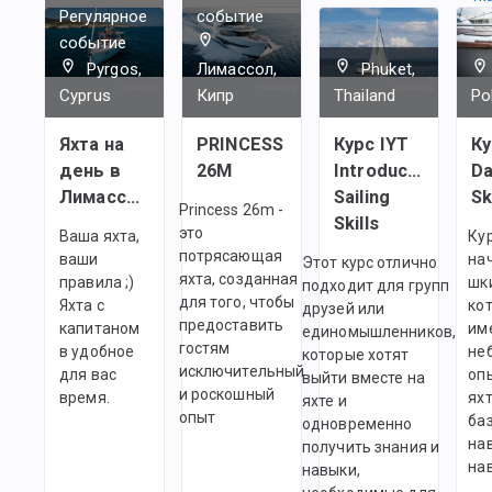
Регулярное
событие
событие
Pyrgos,
Лимассол,
Phuket,
Cyprus
Кипр
Thailand
Po
Яхта на
PRINCESS
Курс IYT
Ку
день в
26M
Introductory
Da
Лимассоле
Sailing
Sk
Princess 26m -
Skills
это
Ваша яхта,
Ку
потрясающая
ваши
на
Этот курс отлично
яхта, созданная
правила ;)
шк
подходит для групп
для того, чтобы
Яхта с
ко
друзей или
предоставить
капитаном
им
единомышленников,
гостям
в удобное
не
которые хотят
исключительный
для вас
оп
выйти вместе на
и роскошный
время.
яхт
яхте и
опыт
ба
одновременно
на
получить знания и
на
навыки,