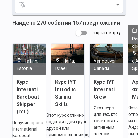
Найдено
270
событий
157
предложений
Открыть карту
Ре
со
Tallinn,
Haifa,
Vancouver,
d'
Estonia
Israel
Canada
Sp
Курс
Курс IYT
Курс IYT
А
International
Introductory
International
ях
Bareboat
Sailing
Crew
М
Skipper
Skills
Этот курс
Яхта
(IYT)
для тех, кто
отпр
Этот курс отлично
хочет стать
из п
подходит для групп
Получив права
активным
Анд
друзей или
International
членом
окол
единомышленников,
Bareboat