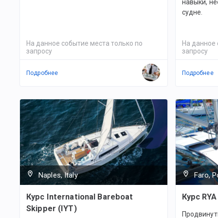
навыки, н
судне.
На данное событие места только по
На данное 
запросу
запросу
Подробнее
Подробнее
Naples, Italy
Faro, P
Курс International Bareboat
Курс RYA
Skipper (IYT)
Продвинут