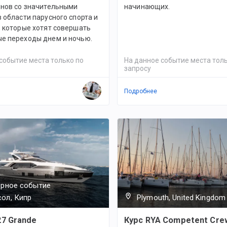
енов со значительными
начинающих.
 области парусного спорта и
, которые хотят совершать
е переходы днем и ночью.
событие места только по
На данное событие места толь
запросу
Подробнее
ярное событие
ол, Кипр
Plymouth, United Kingdom
7 Grande
Курс RYA Competent Cre