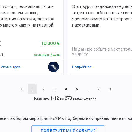
 xc— это роскошная яхта и
Этот курс предназначен для 
ая в своем классе,
тех, кто хотел бы стать акти
я пятью каютами, включая
членами экипажа, а не прост
ю мастер-каюту на главной
пассажирами.
€
10 000 €
На данное событие места толь
запросу
й
:
1
за активный день
в
2
командах
Подробнее
1
2
3
4
5
…
23
1
-
12
270
Показано
из
предложений
есь с выбором мероприятия? Мы подберём вам приключение по в
ПОДБЕРИТЕ МНЕ СОБЫТИЕ