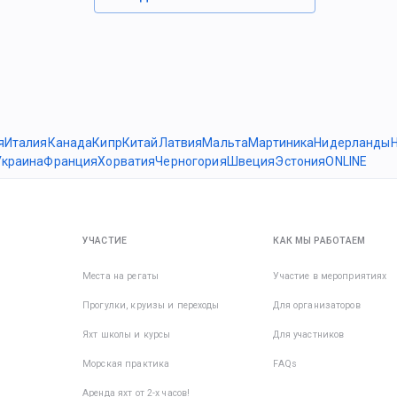
я
Италия
Канада
Кипр
Китай
Латвия
Мальта
Мартиника
Нидерланды
Украина
Франция
Хорватия
Черногория
Швеция
Эстония
ONLINE
УЧАСТИЕ
КАК МЫ РАБОТАЕМ
Места на регаты
Участие в мероприятиях
Прогулки, круизы и переходы
Для организаторов
Яхт школы и курсы
Для участников
Морская практика
FAQs
Аренда яхт от 2-х часов!