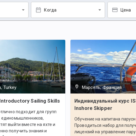
Когда
Цена
, Turkey
Марсель, Франция
Introductory Sailing Skills
Индивидуальный курс I
Inshore Skipper
отлично подходит для групп
и единомышленников,
Обучение на капитана парусн
тят выйти вместе на яхте и
Проводиться набор для полу
нно получить знания и
лицензий на управление пару