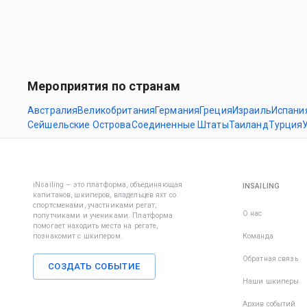
Мероприятия по странам
Австралия
Великобритания
Германия
Греция
Израиль
Испани
Сейшельские Острова
Соединенные Штаты
Таиланд
Турция
iNsailing – это платформа, объединяющая
INSAILING
капитанов, шкиперов, владельцев яхт со
спортсменами, участниками регат,
О нас
попутчиками и учениками. Платформа
помогает находить места на регате,
познакомит с шкипером.
Команда
Обратная связь
СОЗДАТЬ СОБЫТИЕ
Наши шкиперы
Архив событий