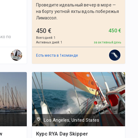
Проведите идеальный вечер в море —
на борту уютной яхты вдоль побережья
Лимассол.
450 €
450 €
ко по
Всего дней
:
1
Активных дней
:
1
за активный день
Есть места в
1
командe
Los Angeles, United States
w
Курс RYA Day Skipper