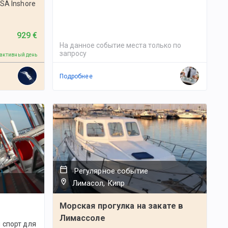
SA Inshore
929 €
На данное событие места только по
запросу
 активный день
Подробнее
Регулярное событие
Лимасол, Кипр
Морская прогулка на закате в
Лимассоле
 спорт для