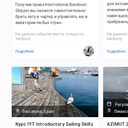
для яхтсм
Получив права International Bareboat
знаниями в
Skipper вы сможете самостоятельно
навигации
брать яхту в чартер и управлять ею в
прибрежны
акватории любых стран.
На данное событие места только по
На данное 
запросу
запросу
Подробнее
Подробнее
Регул
Barcelona, Spain
Лимасс
Курс IYT Introductory Sailing Skills
AZIMUT 2