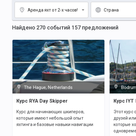
Аренда яхт от 2-х часов!
Страна
Найдено
270
событий
157
предложений
The Hague, Netherlands
Bodrum
Курс RYA Day Skipper
Курс IYT 
Курс для начинающих шкиперов,
Этот курс 
которые имеют небольшой опыт
друзей ил
яхтинга и базовые навыки навигации
которые хо
одновреме