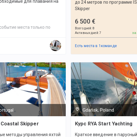
еобходимые для плавания на
до 24 метров по программе IS
Skipper
6 500 €
событие места только по
Всего дней
:
8
Активных дней
:
7
за
Есть места в
1
командe
ortugal
Gdańsk, Poland
 Coastal Skipper
Курс RYA Start Yachting
ые методы управления яхтой
Краткое введение в парусный