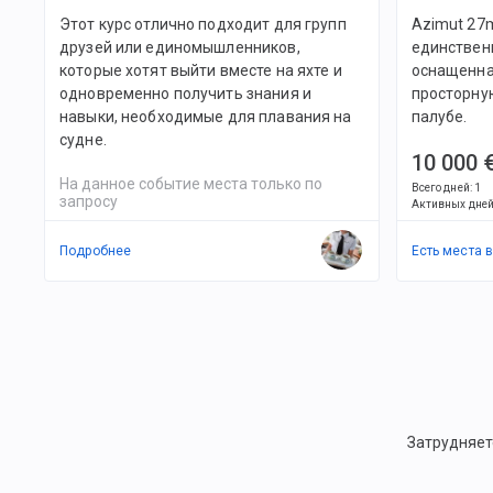
Этот курс отлично подходит для групп
Azimut 27m
друзей или единомышленников,
единственн
которые хотят выйти вместе на яхте и
оснащенна
одновременно получить знания и
просторну
навыки, необходимые для плавания на
палубе.
судне.
10 000 
На данное событие места только по
Всего дней
:
1
запросу
Активных дне
Подробнее
Есть места 
Затрудняет