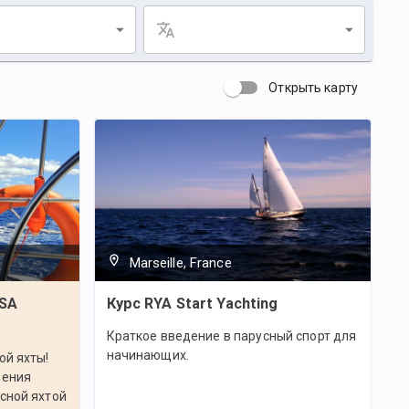
Открыть карту
Marseille, France
SSA
Курс RYA Start Yachting
Краткое введение в парусный спорт для
начинающих.
ой яхты!
чения
сной яхтой