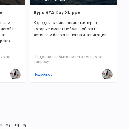
er
Курс RYA Day Skipper
выки,
Курс для начинающих шкиперов,
яхтой в
которые имеют небольшой опыт
 на
яхтинга и базовые навыки навигации
орских
ко по
На данное событие места только по
запросу
Подробнее
ашему запросу