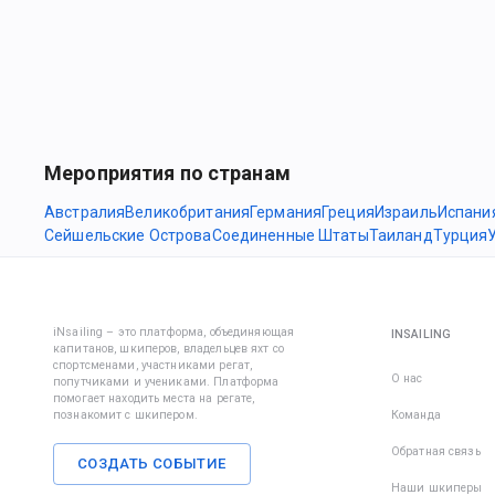
Мероприятия по странам
Австралия
Великобритания
Германия
Греция
Израиль
Испани
Сейшельские Острова
Соединенные Штаты
Таиланд
Турция
iNsailing – это платформа, объединяющая
INSAILING
капитанов, шкиперов, владельцев яхт со
спортсменами, участниками регат,
О нас
попутчиками и учениками. Платформа
помогает находить места на регате,
познакомит с шкипером.
Команда
Обратная связь
СОЗДАТЬ СОБЫТИЕ
Наши шкиперы