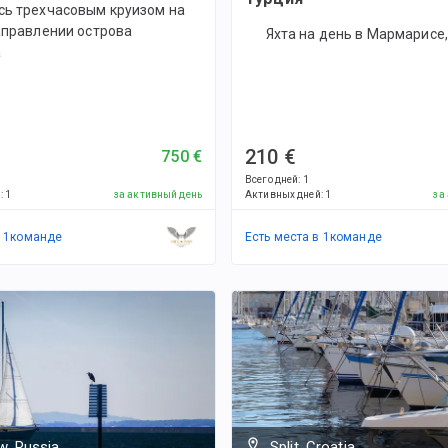
сь трехчасовым круизом на
аправлении острова
Яхта на день в Мармарисе
а
210 €
750 €
Всего дней
:
1
й
:
1
за активный день
Активных дней
:
1
за
в
1
командe
Есть места в
1
командe
, Russia
Split, Croatia