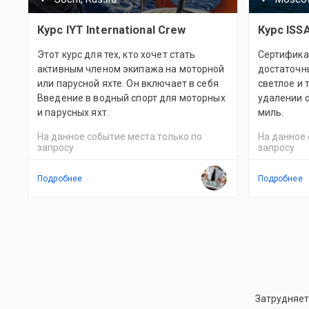
Курс IYT International Crew
Курс ISS
Этот курс для тех, кто хочет стать
Сертифика
активным членом экипажа на моторной
достаточн
или парусной яхте. Он включает в себя
светлое и 
Введение в водный спорт для моторных
удалении о
и парусных яхт.
миль.
На данное событие места только по
На данное 
запросу
запросу
Подробнее
Подробнее
Затрудняет