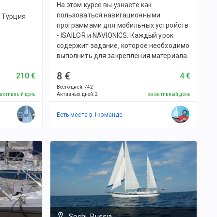
На этом курсе вы узнаете как
пользоваться навигационными
, Турция
программами для мобильных устройств
- ISAILOR и NAVIONICS. Каждый урок
содержит задание, которое необходимо
выполнить для закрепления материала.
8 €
210 €
4 €
Всего дней
:
742
 активный день
Активных дней
:
2
за активный день
Есть места в
1
командe
Sochi, Russia