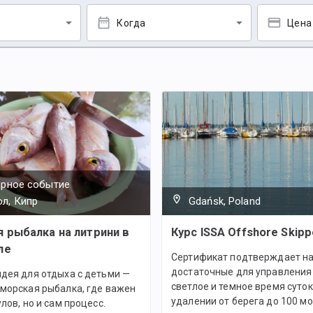
Когда
Цена
ярное событие
л, Кипр
Gdańsk, Poland
 рыбалка на литрини в
Курс ISSA Offshore Skipp
ле
Сертификат подтверждает на
достаточные для управления 
дея для отдыха с детьми —
светлое и темное время суток
 морская рыбалка, где важен
удалении от берега до 100 м
улов, но и сам процесс.