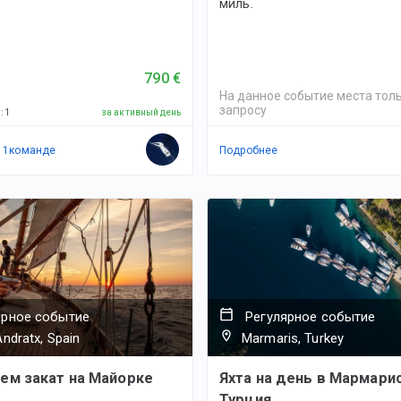
миль.
790 €
На данное событие места толь
запросу
й
:
1
за активный день
в
1
командe
Подробнее
ярное событие
Регулярное событие
Andratx, Spain
Marmaris, Turkey
ем закат на Майорке
Яхта на день в Мармарис
Турция