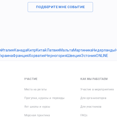
ПОДБЕРИТЕ МНЕ СОБЫТИЕ
я
Италия
Канада
Кипр
Китай
Латвия
Мальта
Мартиника
Нидерланды
Украина
Франция
Хорватия
Черногория
Швеция
Эстония
ONLINE
УЧАСТИЕ
КАК МЫ РАБОТАЕМ
Места на регаты
Участие в мероприятиях
Прогулки, круизы и переходы
Для организаторов
Яхт школы и курсы
Для участников
Морская практика
FAQs