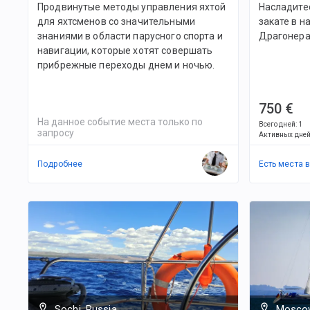
Продвинутые методы управления яхтой
Насладите
для яхтсменов со значительными
закате в н
знаниями в области парусного спорта и
Драгонер
навигации, которые хотят совершать
прибрежные переходы днем и ночью.
750 €
На данное событие места только по
Всего дней
:
1
запросу
Активных дне
Подробнее
Есть места 
Sochi, Russia
Moscow