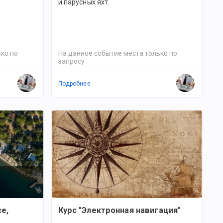
и парусных яхт.
ко по
На данное событие места только по
запросу
Подробнее
е,
Курс "Электронная навигация"