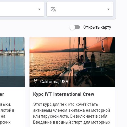
Открыть карту
California, USA
er
Курс IYT International Crew
выки,
Этот курс для тех, кто хочет стать
яхтой в
активным членом экипажа на моторной
 на
или парусной яхте. Он включает в себя
орских
Введение в водный спорт для моторных