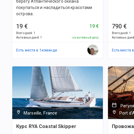
берегу Атлантического океана
покупаться и насладиться красотами
острова.
19 €
790 €
19 €
Всего дней
:
1
Всего дней
:
1
Активных дней
:
1
за активный день
Активных дне
Есть места в
1
командe
Есть места 
Регул
Marseille, France
Port d'
Курс RYA Coastal Skipper
Провожа