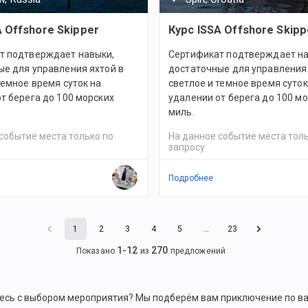
A Offshore Skipper
Курс ISSA Offshore Skipp
т подтверждает навыки,
Сертификат подтверждает на
ые для управления яхтой в
достаточные для управления 
темное время суток на
светлое и темное время суток
т берега до 100 морских
удалении от берега до 100 м
миль.
событие места только по
На данное событие места толь
запросу
Подробнее
1
2
3
4
5
…
23
1
-
12
270
Показано
из
предложений
есь с выбором мероприятия? Мы подберём вам приключение по в