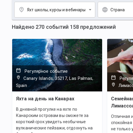
Яхт школы, курсы и вебинары
Страна
Найдено
270
событий
158
предложений
Регулярное событие
Canary Islands, 35217, Las Palmas,
Регул
Spain
Лимасо
Яхта на день на Канарах
Семейная
Лимассо
В дневной прогулке на яхте по
Канарским островам вы сможете за
Отличная и
короткий срок увидеть необычные
спокойная
вулканические пейзажи, отдохнуть на
не только 