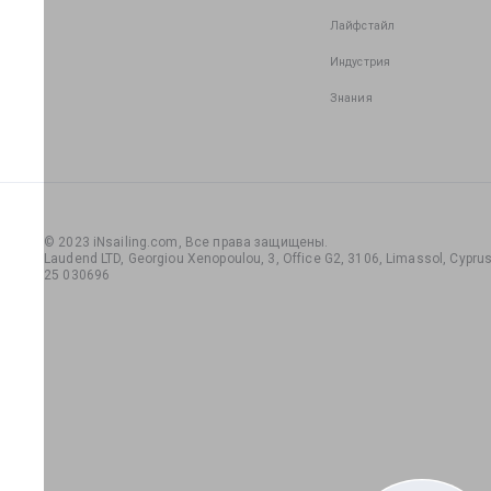
Лайфстайл
Индустрия
Знания
© 2023 iNsailing.com,
Все права защищены
.
Laudend LTD, Georgiou Xenopoulou, 3, Office G2, 3106, Limassol, Cyprus,
25 030696