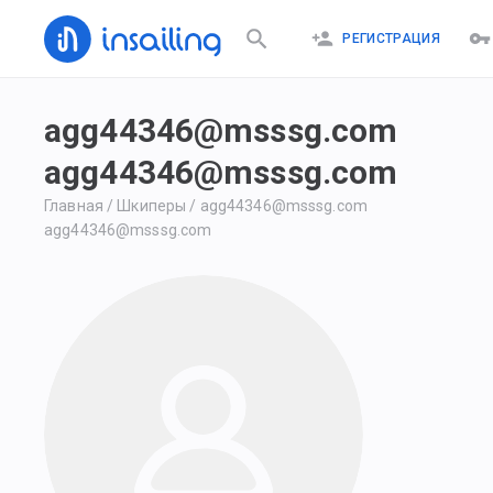
РЕГИСТРАЦИЯ
agg44346@msssg.com
agg44346@msssg.com
Главная
/
Шкиперы
/
agg44346@msssg.com
agg44346@msssg.com