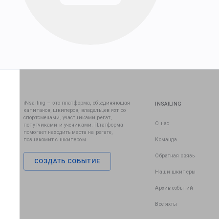
iNsailing – это платформа, объединяющая
INSAILING
капитанов, шкиперов, владельцев яхт со
спортсменами, участниками регат,
О нас
попутчиками и учениками. Платформа
помогает находить места на регате,
познакомит с шкипером.
Команда
Обратная связь
СОЗДАТЬ СОБЫТИЕ
Наши шкиперы
Архив событий
Все яхты