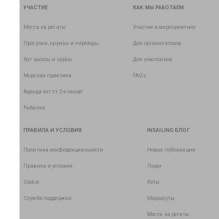
УЧАСТИЕ
КАК МЫ РАБОТАЕМ
Места на регаты
Участие в мероприятиях
Прогулки, круизы и переходы
Для организаторов
Яхт школы и курсы
Для участников
Морская практика
FAQs
Аренда яхт от 2-х часов!
Рыбалка
ПРАВИЛА И УСЛОВИЯ
INSAILING БЛОГ
Политика конфиденциальности
Новые публикации
Правила и условия
Люди
Cookie
Яхты
Служба поддержки
Маршруты
Места на регаты