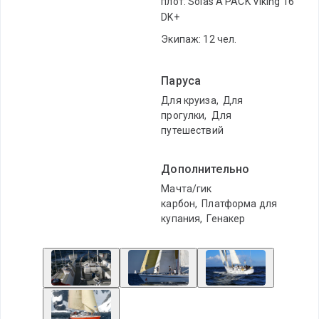
плот: Solas A PACK Viking 16
DK+
Экипаж: 12 чел.
Паруса
Для круиза
,
Для
прогулки
,
Для
путешествий
Дополнительно
Мачта/гик
карбон
,
Платформа для
купания
,
Генакер