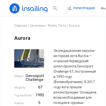
РЕГИСТРАЦИЯ
Главная
/
Шкиперы
/
Алекс Лето
/
Aurora
Aurora
Экспедиционная парусно-
моторная яхта Aurora —
стальной бермудский
шлюп проекта Devonport
Challenge 67, построенный
Devonport
Марка
в 1992 году
Challenge
(Великобритания). В 2017
67
году яхта прошла
Модель
реконструкцию. Оснащена
1992
Год выпуска
всем необходимым для
5
походов в суровых
Каюты