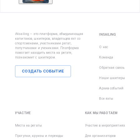
iNsailing – это платформа, объединяющая
INSAILING
капитанов, шкиперов, владельцев яхт со
спортсменами, участниками регат,
О нас
попутчиками и учениками. Платформа
помогает находить места на регате,
познакомит с шкипером.
Команда
Обратная связь
СОЗДАТЬ СОБЫТИЕ
Наши шкиперы
Архив событий
Все яхты
УЧАСТИЕ
КАК МЫ РАБОТАЕМ
Места на регаты
Участие в мероприятиях
Прогулки, круизы и переходы
Для организаторов