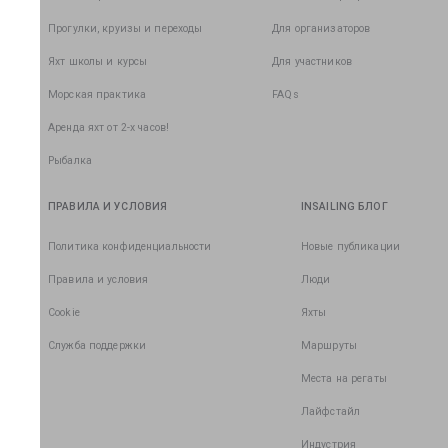
Прогулки, круизы и переходы
Для организаторов
Яхт школы и курсы
Для участников
Морская практика
FAQs
Аренда яхт от 2-х часов!
Рыбалка
ПРАВИЛА И УСЛОВИЯ
INSAILING БЛОГ
Политика конфиденциальности
Новые публикации
Правила и условия
Люди
Cookie
Яхты
Служба поддержки
Маршруты
Места на регаты
Лайфстайл
Индустрия