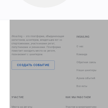
iNsailing – это платформа, объединяющая
INSAILING
капитанов, шкиперов, владельцев яхт со
спортсменами, участниками регат,
О нас
попутчиками и учениками. Платформа
помогает находить места на регате,
познакомит с шкипером.
Команда
Обратная связь
СОЗДАТЬ СОБЫТИЕ
Наши шкиперы
Архив событий
Все яхты
УЧАСТИЕ
КАК МЫ РАБОТАЕМ
Места на регаты
Участие в мероприятиях