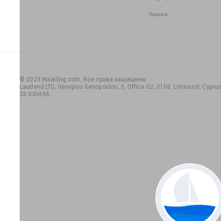
Знания
© 2023 iNsailing.com,
Все права защищены
.
Laudend LTD, Georgiou Xenopoulou, 3, Office G2, 3106, Limassol, Cyprus,
25 030696