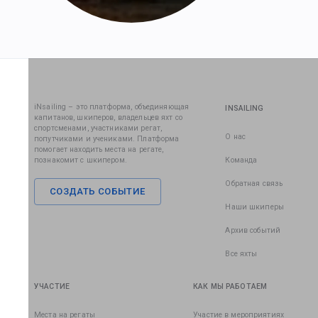
iNsailing – это платформа, объединяющая
INSAILING
капитанов, шкиперов, владельцев яхт со
спортсменами, участниками регат,
О нас
попутчиками и учениками. Платформа
помогает находить места на регате,
познакомит с шкипером.
Команда
Обратная связь
СОЗДАТЬ СОБЫТИЕ
Наши шкиперы
Архив событий
Все яхты
УЧАСТИЕ
КАК МЫ РАБОТАЕМ
Места на регаты
Участие в мероприятиях