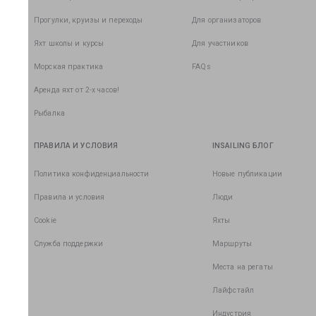
Прогулки, круизы и переходы
Для организаторов
Яхт школы и курсы
Для участников
Морская практика
FAQs
Аренда яхт от 2-х часов!
Рыбалка
ПРАВИЛА И УСЛОВИЯ
INSAILING БЛОГ
Политика конфиденциальности
Новые публикации
Правила и условия
Люди
Cookie
Яхты
Служба поддержки
Маршруты
Места на регаты
Лайфстайл
Индустрия