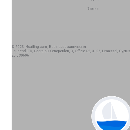
Знания
© 2023 iNsailing.com,
Все права защищены
.
Laudend LTD, Georgiou Xenopoulou, 3, Office G2, 3106, Limassol, Cyprus,
25 030696