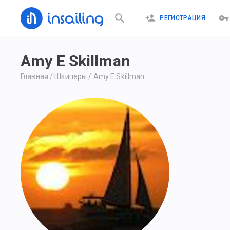
РЕГИСТРАЦИЯ
Amy E Skillman
Главная
/
Шкиперы
/
Amy E Skillman