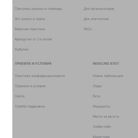
Прогулки, круизы и переходы
Для организаторов
Яхт школы и курсы
Для участников
Морская практика
FAQs
Аренда яхт от 2-х часов!
Рыбалка
ПРАВИЛА И УСЛОВИЯ
INSAILING БЛОГ
Политика конфиденциальности
Новые публикации
Правила и условия
Люди
Cookie
Яхты
Служба поддержки
Маршруты
Места на регаты
Лайфстайл
Индустрия