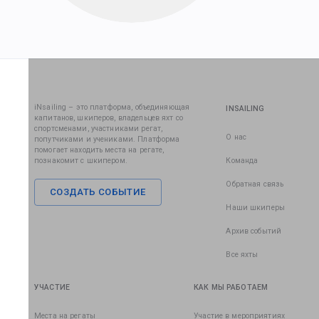
iNsailing – это платформа, объединяющая
INSAILING
капитанов, шкиперов, владельцев яхт со
спортсменами, участниками регат,
О нас
попутчиками и учениками. Платформа
помогает находить места на регате,
познакомит с шкипером.
Команда
Обратная связь
СОЗДАТЬ СОБЫТИЕ
Наши шкиперы
Архив событий
Все яхты
УЧАСТИЕ
КАК МЫ РАБОТАЕМ
Места на регаты
Участие в мероприятиях