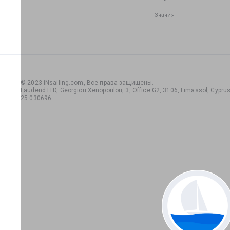
Знания
© 2023 iNsailing.com,
Все права защищены
.
Laudend LTD, Georgiou Xenopoulou, 3, Office G2, 3106, Limassol, Cyprus,
25 030696