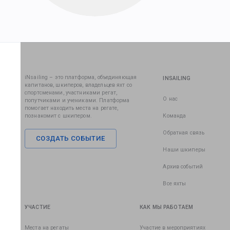
iNsailing – это платформа, объединяющая
INSAILING
капитанов, шкиперов, владельцев яхт со
спортсменами, участниками регат,
О нас
попутчиками и учениками. Платформа
помогает находить места на регате,
познакомит с шкипером.
Команда
Обратная связь
СОЗДАТЬ СОБЫТИЕ
Наши шкиперы
Архив событий
Все яхты
УЧАСТИЕ
КАК МЫ РАБОТАЕМ
Места на регаты
Участие в мероприятиях