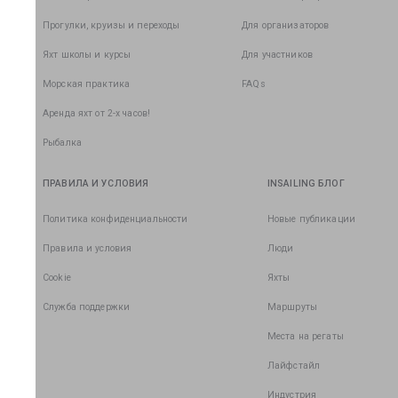
Прогулки, круизы и переходы
Для организаторов
Яхт школы и курсы
Для участников
Морская практика
FAQs
Аренда яхт от 2-х часов!
Рыбалка
ПРАВИЛА И УСЛОВИЯ
INSAILING БЛОГ
Политика конфиденциальности
Новые публикации
Правила и условия
Люди
Cookie
Яхты
Служба поддержки
Маршруты
Места на регаты
Лайфстайл
Индустрия