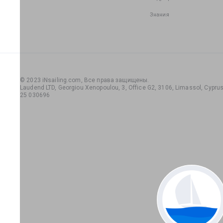
Знания
© 2023 iNsailing.com,
Все права защищены
.
Laudend LTD, Georgiou Xenopoulou, 3, Office G2, 3106, Limassol, Cyprus,
25 030696