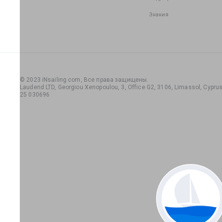
Знания
© 2023 iNsailing.com,
Все права защищены
.
Laudend LTD, Georgiou Xenopoulou, 3, Office G2, 3106, Limassol, Cyprus,
25 030696