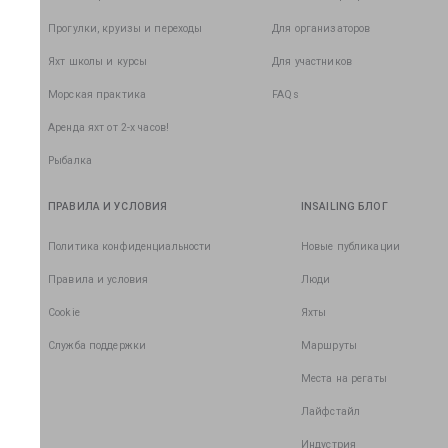
Прогулки, круизы и переходы
Для организаторов
Яхт школы и курсы
Для участников
Морская практика
FAQs
Аренда яхт от 2-х часов!
Рыбалка
ПРАВИЛА И УСЛОВИЯ
INSAILING БЛОГ
Политика конфиденциальности
Новые публикации
Правила и условия
Люди
Cookie
Яхты
Служба поддержки
Маршруты
Места на регаты
Лайфстайл
Индустрия