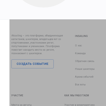
iNsailing – это платформа, объединяющая
INSAILING
капитанов, шкиперов, владельцев яхт со
спортсменами, участниками регат,
О нас
попутчиками и учениками. Платформа
помогает находить места на регате,
познакомит с шкипером.
Команда
Обратная связь
СОЗДАТЬ СОБЫТИЕ
Наши шкиперы
Архив событий
Все яхты
УЧАСТИЕ
КАК МЫ РАБОТАЕМ
Места на регаты
Участие в мероприятиях