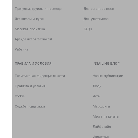
Прогулки, круизы и переходы
Для организаторов
Яхт школы и курсы
Для участников
Морская практика
FAQs
Аренда яхт от 2-х часов!
Рыбалка
ПРАВИЛА И УСЛОВИЯ
INSAILING БЛОГ
Политика конфиденциальности
Новые публикации
Правила и условия
Люди
Cookie
Яхты
Служба поддержки
Маршруты
Места на регаты
Лайфстайл
Индустрия