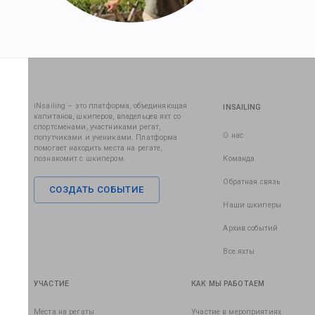
iNsailing – это платформа, объединяющая
INSAILING
капитанов, шкиперов, владельцев яхт со
спортсменами, участниками регат,
О нас
попутчиками и учениками. Платформа
помогает находить места на регате,
познакомит с шкипером.
Команда
Обратная связь
СОЗДАТЬ СОБЫТИЕ
Наши шкиперы
Архив событий
Все яхты
УЧАСТИЕ
КАК МЫ РАБОТАЕМ
Места на регаты
Участие в мероприятиях