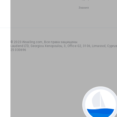
Знания
© 2023 iNsailing.com,
Все права защищены
.
Laudend LTD, Georgiou Xenopoulou, 3, Office G2, 3106, Limassol, Cyprus,
25 030696