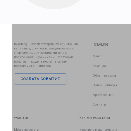
iNsailing – это платформа, объединяющая
INSAILING
капитанов, шкиперов, владельцев яхт со
спортсменами, участниками регат,
О нас
попутчиками и учениками. Платформа
помогает находить места на регате,
познакомит с шкипером.
Команда
Обратная связь
СОЗДАТЬ СОБЫТИЕ
Наши шкиперы
Архив событий
Все яхты
УЧАСТИЕ
КАК МЫ РАБОТАЕМ
Места на регаты
Участие в мероприятиях