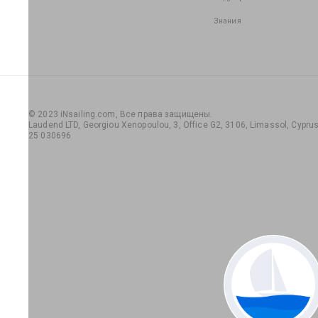
Знания
© 2023 iNsailing.com,
Все права защищены
.
Laudend LTD, Georgiou Xenopoulou, 3, Office G2, 3106, Limassol, Cyprus,
25 030696