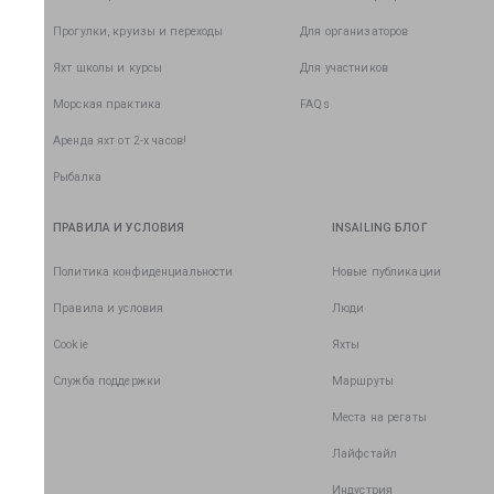
Прогулки, круизы и переходы
Для организаторов
Яхт школы и курсы
Для участников
Морская практика
FAQs
Аренда яхт от 2-х часов!
Рыбалка
ПРАВИЛА И УСЛОВИЯ
INSAILING БЛОГ
Политика конфиденциальности
Новые публикации
Правила и условия
Люди
Cookie
Яхты
Служба поддержки
Маршруты
Места на регаты
Лайфстайл
Индустрия