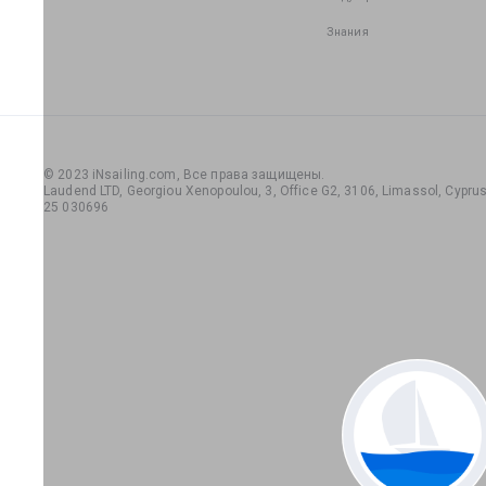
Знания
© 2023 iNsailing.com,
Все права защищены
.
Laudend LTD, Georgiou Xenopoulou, 3, Office G2, 3106, Limassol, Cyprus,
25 030696