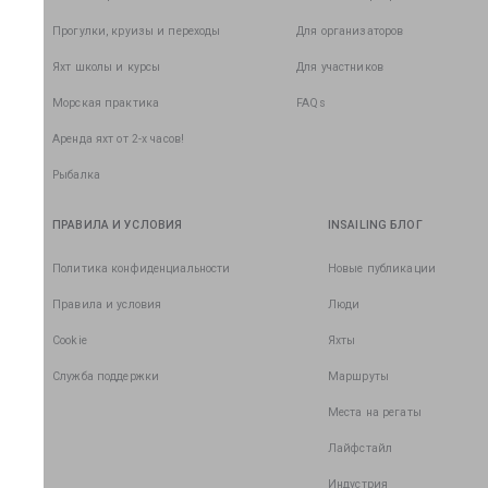
Прогулки, круизы и переходы
Для организаторов
Яхт школы и курсы
Для участников
Морская практика
FAQs
Аренда яхт от 2-х часов!
Рыбалка
ПРАВИЛА И УСЛОВИЯ
INSAILING БЛОГ
Политика конфиденциальности
Новые публикации
Правила и условия
Люди
Cookie
Яхты
Служба поддержки
Маршруты
Места на регаты
Лайфстайл
Индустрия