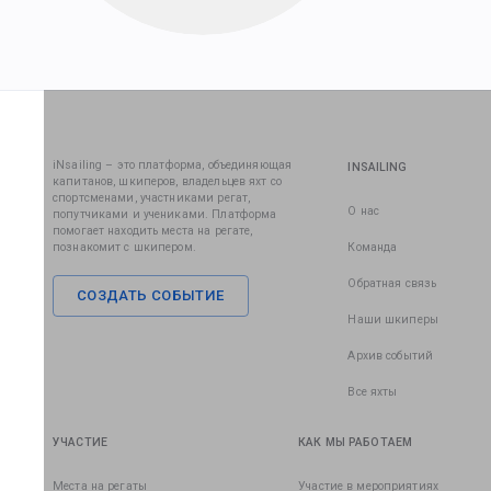
iNsailing – это платформа, объединяющая
INSAILING
капитанов, шкиперов, владельцев яхт со
спортсменами, участниками регат,
О нас
попутчиками и учениками. Платформа
помогает находить места на регате,
познакомит с шкипером.
Команда
Обратная связь
СОЗДАТЬ СОБЫТИЕ
Наши шкиперы
Архив событий
Все яхты
УЧАСТИЕ
КАК МЫ РАБОТАЕМ
Места на регаты
Участие в мероприятиях