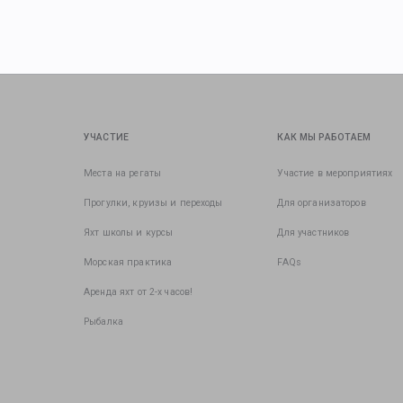
УЧАСТИЕ
КАК МЫ РАБОТАЕМ
Места на регаты
Участие в мероприятиях
Прогулки, круизы и переходы
Для организаторов
Яхт школы и курсы
Для участников
Морская практика
FAQs
Аренда яхт от 2-х часов!
Рыбалка