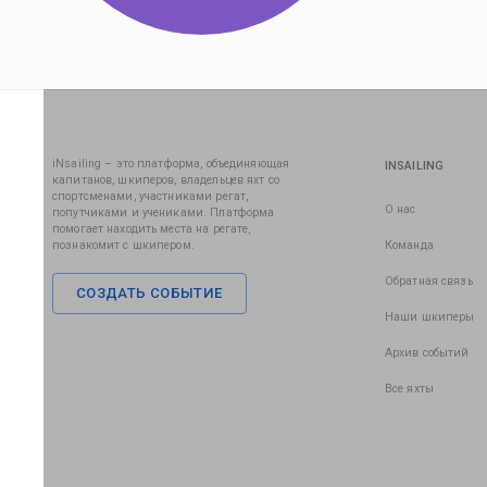
iNsailing – это платформа, объединяющая
INSAILING
капитанов, шкиперов, владельцев яхт со
спортсменами, участниками регат,
О нас
попутчиками и учениками. Платформа
помогает находить места на регате,
познакомит с шкипером.
Команда
Обратная связь
СОЗДАТЬ СОБЫТИЕ
Наши шкиперы
Архив событий
Все яхты