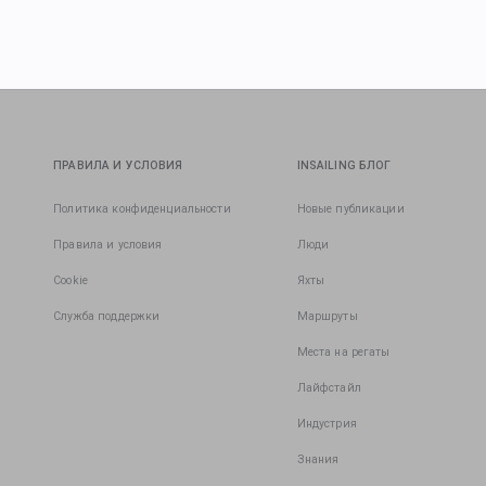
ПРАВИЛА И УСЛОВИЯ
INSAILING БЛОГ
Политика конфиденциальности
Новые публикации
Правила и условия
Люди
Cookie
Яхты
Служба поддержки
Маршруты
Места на регаты
Лайфстайл
Индустрия
Знания