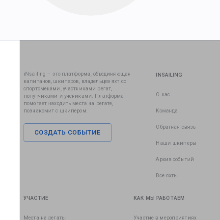
iNsailing – это платформа, объединяющая
INSAILING
капитанов, шкиперов, владельцев яхт со
спортсменами, участниками регат,
О нас
попутчиками и учениками. Платформа
помогает находить места на регате,
познакомит с шкипером.
Команда
Обратная связь
СОЗДАТЬ СОБЫТИЕ
Наши шкиперы
Архив событий
Все яхты
УЧАСТИЕ
КАК МЫ РАБОТАЕМ
Места на регаты
Участие в мероприятиях