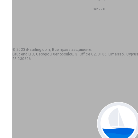
Знания
© 2023 iNsailing.com,
Все права защищены
.
Laudend LTD, Georgiou Xenopoulou, 3, Office G2, 3106, Limassol, Cyprus,
25 030696