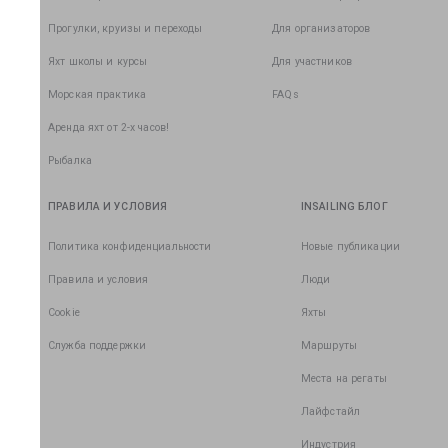
Прогулки, круизы и переходы
Для организаторов
Яхт школы и курсы
Для участников
Морская практика
FAQs
Аренда яхт от 2-х часов!
Рыбалка
ПРАВИЛА И УСЛОВИЯ
INSAILING БЛОГ
Политика конфиденциальности
Новые публикации
Правила и условия
Люди
Cookie
Яхты
Служба поддержки
Маршруты
Места на регаты
Лайфстайл
Индустрия