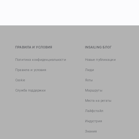
ПРАВИЛА И УСЛОВИЯ
INSAILING БЛОГ
Политика конфиденциальности
Новые публикации
Правила и условия
Люди
Cookie
Яхты
Служба поддержки
Маршруты
Места на регаты
Лайфстайл
Индустрия
Знания