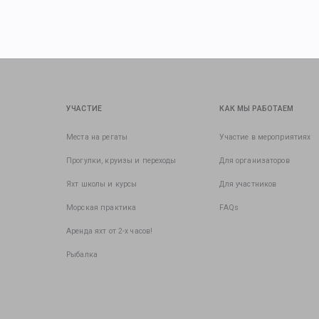
УЧАСТИЕ
КАК МЫ РАБОТАЕМ
Места на регаты
Участие в мероприятиях
Прогулки, круизы и переходы
Для организаторов
Яхт школы и курсы
Для участников
Морская практика
FAQs
Аренда яхт от 2-х часов!
Рыбалка