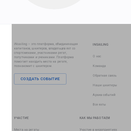
iNsailing – это платформа, объединяющая
INSAILING
капитанов, шкиперов, владельцев яхт со
спортсменами, участниками регат,
О нас
попутчиками и учениками. Платформа
помогает находить места на регате,
познакомит с шкипером.
Команда
Обратная связь
СОЗДАТЬ СОБЫТИЕ
Наши шкиперы
Архив событий
Все яхты
УЧАСТИЕ
КАК МЫ РАБОТАЕМ
Места на регаты
Участие в мероприятиях