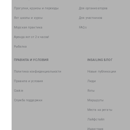
Прогулки, круизы и переходы
Для организаторов
Яхт школы и курсы
Для участников
Морская практика
FAQs
Аренда яхт от 2-х часов!
Рыбалка
ПРАВИЛА И УСЛОВИЯ
INSAILING БЛОГ
Политика конфиденциальности
Новые публикации
Правила и условия
Люди
Cookie
Яхты
Служба поддержки
Маршруты
Места на регаты
Лайфстайл
Индустрия