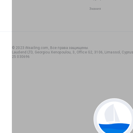
Знания
© 2023 iNsailing.com,
Все права защищены
.
Laudend LTD, Georgiou Xenopoulou, 3, Office G2, 3106, Limassol, Cyprus,
25 030696