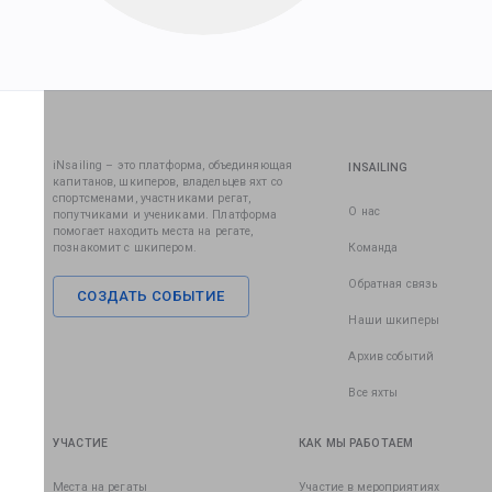
iNsailing – это платформа, объединяющая
INSAILING
капитанов, шкиперов, владельцев яхт со
спортсменами, участниками регат,
О нас
попутчиками и учениками. Платформа
помогает находить места на регате,
познакомит с шкипером.
Команда
Обратная связь
СОЗДАТЬ СОБЫТИЕ
Наши шкиперы
Архив событий
Все яхты
УЧАСТИЕ
КАК МЫ РАБОТАЕМ
Места на регаты
Участие в мероприятиях