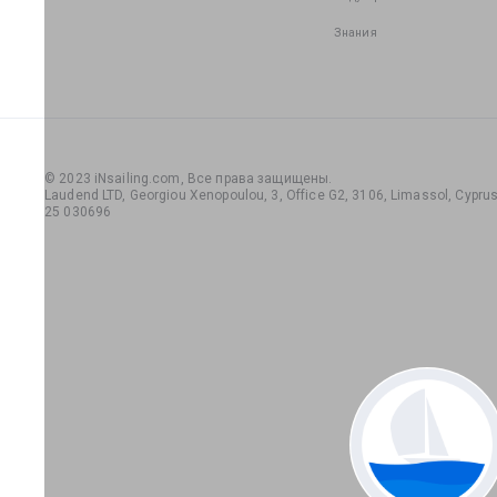
Знания
© 2023 iNsailing.com,
Все права защищены
.
Laudend LTD, Georgiou Xenopoulou, 3, Office G2, 3106, Limassol, Cyprus,
25 030696