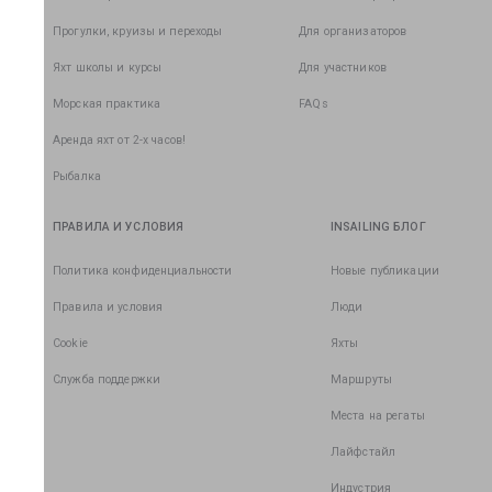
Прогулки, круизы и переходы
Для организаторов
Яхт школы и курсы
Для участников
Морская практика
FAQs
Аренда яхт от 2-х часов!
Рыбалка
ПРАВИЛА И УСЛОВИЯ
INSAILING БЛОГ
Политика конфиденциальности
Новые публикации
Правила и условия
Люди
Cookie
Яхты
Служба поддержки
Маршруты
Места на регаты
Лайфстайл
Индустрия