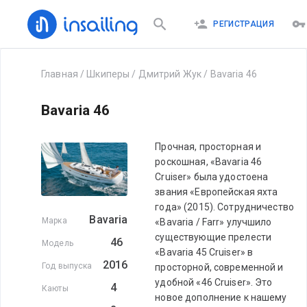
РЕГИСТРАЦИЯ
Главная
/
Шкиперы
/
Дмитрий Жук
/
Bavaria 46
Bavaria 46
Прочная, просторная и
роскошная, «Bavaria 46
Cruiser» была удостоена
звания «Европейская яхта
года» (2015). Сотрудничество
Bavaria
Марка
«Bavaria / Farr» улучшило
существующие прелести
46
Модель
«Bavaria 45 Cruiser» в
2016
Год выпуска
просторной, современной и
удобной «46 Cruiser». Это
4
Каюты
новое дополнение к нашему