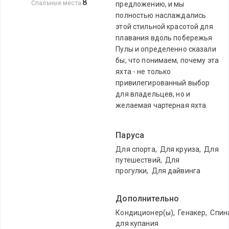
8
Спальные места
предложению, и мы
полностью наслаждались
этой стильной красотой для
плавания вдоль побережья
Пулы и определенно сказали
бы, что понимаем, почему эта
яхта - не только
привилегированный выбор
для владельцев, но и
желаемая чартерная яхта.
Паруса
Для спорта
,
Для круиза
,
Для
путешествий
,
Для
прогулки
,
Для дайвинга
Дополнительно
Кондиционер(ы)
,
Генакер
,
Спин
для купания