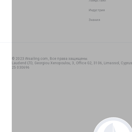
Лайфстайл
Индустрия
Знания
© 2023 iNsailing.com,
Все права защищены
.
Laudend LTD, Georgiou Xenopoulou, 3, Office G2, 3106, Limassol, Cyprus,
25 030696