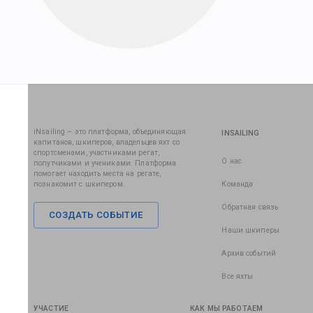
iNsailing – это платформа, объединяющая
INSAILING
капитанов, шкиперов, владельцев яхт со
спортсменами, участниками регат,
О нас
попутчиками и учениками. Платформа
помогает находить места на регате,
познакомит с шкипером.
Команда
Обратная связь
СОЗДАТЬ СОБЫТИЕ
Наши шкиперы
Архив событий
Все яхты
УЧАСТИЕ
КАК МЫ РАБОТАЕМ