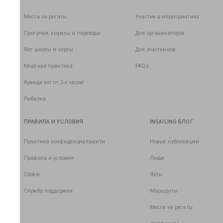
Места на регаты
Участие в мероприятиях
Прогулки, круизы и переходы
Для организаторов
Яхт школы и курсы
Для участников
Морская практика
FAQs
Аренда яхт от 2-х часов!
Рыбалка
ПРАВИЛА И УСЛОВИЯ
INSAILING БЛОГ
Политика конфиденциальности
Новые публикации
Правила и условия
Люди
Cookie
Яхты
Служба поддержки
Маршруты
Места на регаты