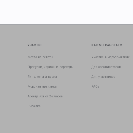
УЧАСТИЕ
КАК МЫ РАБОТАЕМ
Места на регаты
Участие в мероприятиях
Прогулки, круизы и переходы
Для организаторов
Яхт школы и курсы
Для участников
Морская практика
FAQs
Аренда яхт от 2-х часов!
Рыбалка