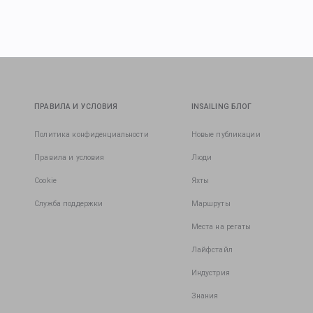
ПРАВИЛА И УСЛОВИЯ
INSAILING БЛОГ
Политика конфиденциальности
Новые публикации
Правила и условия
Люди
Cookie
Яхты
Служба поддержки
Маршруты
Места на регаты
Лайфстайл
Индустрия
Знания