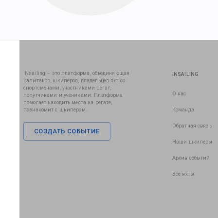
iNsailing – это платформа, объединяющая
INSAILING
капитанов, шкиперов, владельцев яхт со
спортсменами, участниками регат,
О нас
попутчиками и учениками. Платформа
помогает находить места на регате,
познакомит с шкипером.
Команда
Обратная связь
СОЗДАТЬ СОБЫТИЕ
Наши шкиперы
Архив событий
Все яхты