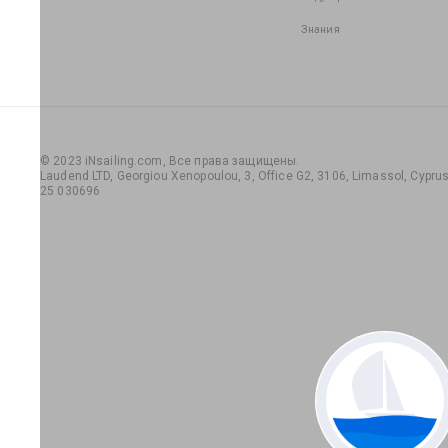
Знания
© 2023 iNsailing.com,
Все права защищены
.
Laudend LTD, Georgiou Xenopoulou, 3, Office G2, 3106, Limassol, Cyprus,
25 030696