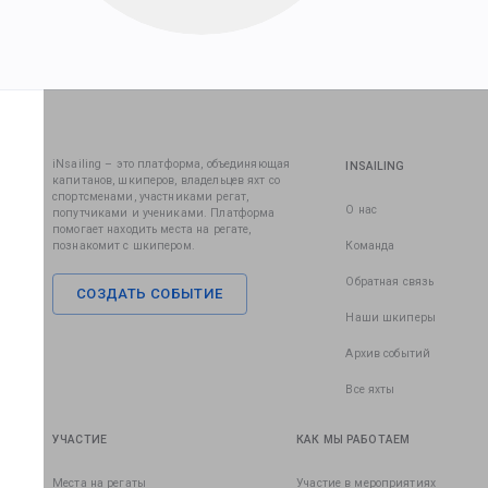
iNsailing – это платформа, объединяющая
INSAILING
капитанов, шкиперов, владельцев яхт со
спортсменами, участниками регат,
О нас
попутчиками и учениками. Платформа
помогает находить места на регате,
познакомит с шкипером.
Команда
Обратная связь
СОЗДАТЬ СОБЫТИЕ
Наши шкиперы
Архив событий
Все яхты
УЧАСТИЕ
КАК МЫ РАБОТАЕМ
Места на регаты
Участие в мероприятиях