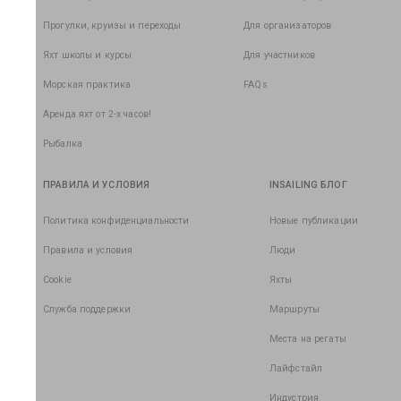
Прогулки, круизы и переходы
Для организаторов
Яхт школы и курсы
Для участников
Морская практика
FAQs
Аренда яхт от 2-х часов!
Рыбалка
ПРАВИЛА И УСЛОВИЯ
INSAILING БЛОГ
Политика конфиденциальности
Новые публикации
Правила и условия
Люди
Cookie
Яхты
Служба поддержки
Маршруты
Места на регаты
Лайфстайл
Индустрия