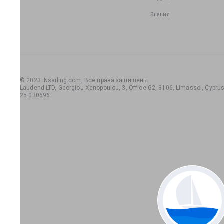
Знания
© 2023 iNsailing.com,
Все права защищены
.
Laudend LTD, Georgiou Xenopoulou, 3, Office G2, 3106, Limassol, Cyprus,
25 030696