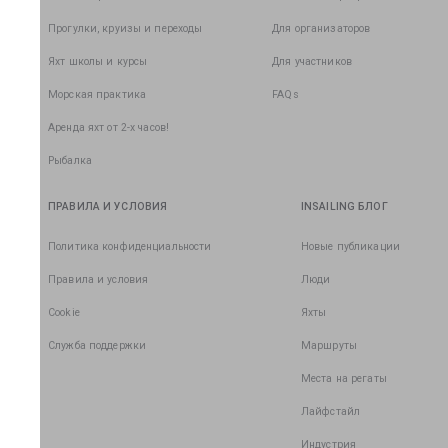
Прогулки, круизы и переходы
Для организаторов
Яхт школы и курсы
Для участников
Морская практика
FAQs
Аренда яхт от 2-х часов!
Рыбалка
ПРАВИЛА И УСЛОВИЯ
INSAILING БЛОГ
Политика конфиденциальности
Новые публикации
Правила и условия
Люди
Cookie
Яхты
Служба поддержки
Маршруты
Места на регаты
Лайфстайл
Индустрия