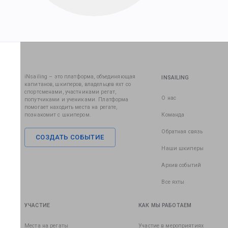
iNsailing – это платформа, объединяющая
INSAILING
капитанов, шкиперов, владельцев яхт со
спортсменами, участниками регат,
О нас
попутчиками и учениками. Платформа
помогает находить места на регате,
познакомит с шкипером.
Команда
Обратная связь
СОЗДАТЬ СОБЫТИЕ
Наши шкиперы
Архив событий
Все яхты
УЧАСТИЕ
КАК МЫ РАБОТАЕМ
Места на регаты
Участие в мероприятиях