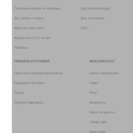
Прогулки, круизы и переходы
Для организаторов
Яхт школы и курсы
Для участников
Морская практика
FAQs
Аренда яхт от 2-х часов!
Рыбалка
ПРАВИЛА И УСЛОВИЯ
INSAILING БЛОГ
Политика конфиденциальности
Новые публикации
Правила и условия
Люди
Cookie
Яхты
Служба поддержки
Маршруты
Места на регаты
Лайфстайл
Индустрия