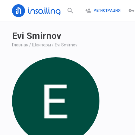
РЕГИСТРАЦИЯ
Evi Smirnov
Главная
/
Шкиперы
/
Evi Smirnov