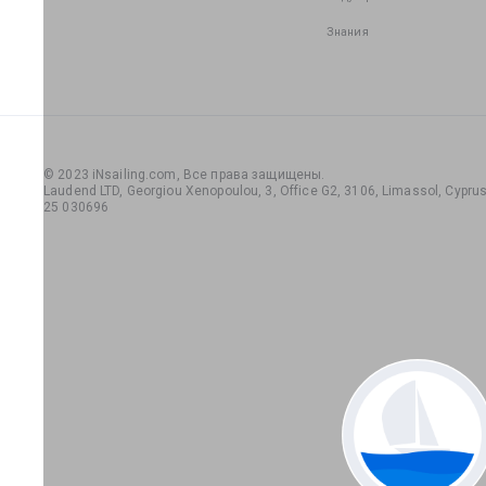
Знания
© 2023 iNsailing.com,
Все права защищены
.
Laudend LTD, Georgiou Xenopoulou, 3, Office G2, 3106, Limassol, Cyprus,
25 030696