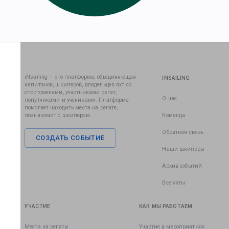
iNsailing – это платформа, объединяющая
INSAILING
капитанов, шкиперов, владельцев яхт со
спортсменами, участниками регат,
О нас
попутчиками и учениками. Платформа
помогает находить места на регате,
познакомит с шкипером.
Команда
Обратная связь
СОЗДАТЬ СОБЫТИЕ
Наши шкиперы
Архив событий
Все яхты
УЧАСТИЕ
КАК МЫ РАБОТАЕМ
Места на регаты
Участие в мероприятиях