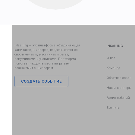
iNsailing – это платформа, объединяющая
INSAILING
капитанов, шкиперов, владельцев яхт со
спортсменами, участниками регат,
О нас
попутчиками и учениками. Платформа
помогает находить места на регате,
познакомит с шкипером.
Команда
Обратная связь
СОЗДАТЬ СОБЫТИЕ
Наши шкиперы
Архив событий
Все яхты