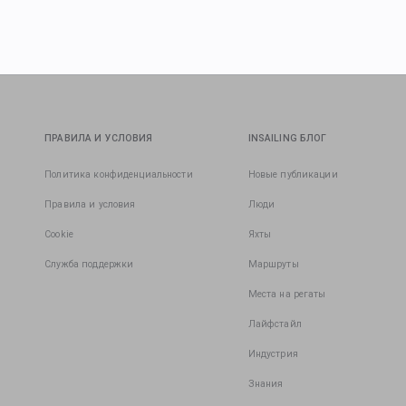
ПРАВИЛА И УСЛОВИЯ
INSAILING БЛОГ
Политика конфиденциальности
Новые публикации
Правила и условия
Люди
Cookie
Яхты
Служба поддержки
Маршруты
Места на регаты
Лайфстайл
Индустрия
Знания