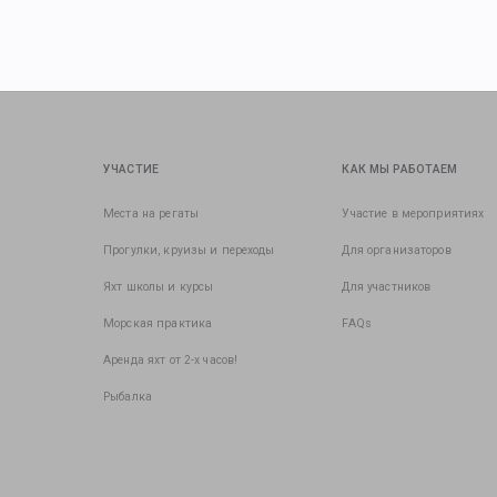
УЧАСТИЕ
КАК МЫ РАБОТАЕМ
Места на регаты
Участие в мероприятиях
Прогулки, круизы и переходы
Для организаторов
Яхт школы и курсы
Для участников
Морская практика
FAQs
Аренда яхт от 2-х часов!
Рыбалка