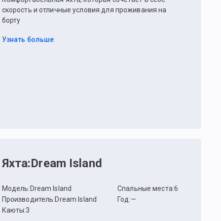
скорость и отличные условия для проживания на
борту
Узнать больше
Яхта
:
Dream Island
Модель
:
Dream Island
Спальные места
:
6
Производитель
:
Dream Island
Год
:
—
Каюты
:
3