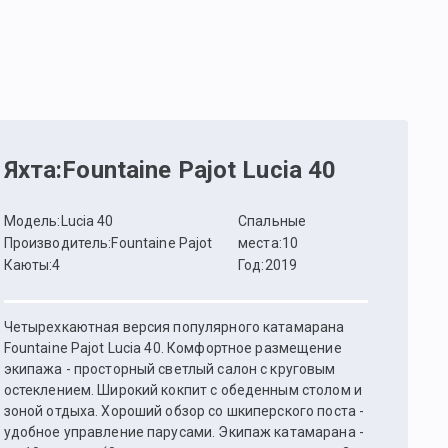
Яхта
:
Fountaine Pajot Lucia 40
Модель
:
Lucia 40
Спальные
Производитель
:
Fountaine Pajot
места
:
10
Каюты
:
4
Год
:
2019
Четырехкаютная версия популярного катамарана
Fountaine Pajot Lucia 40. Комфортное размещение
экипажа - просторный светлый салон с круговым
остеклением. Широкий кокпит с обеденным столом и
зоной отдыха. Хороший обзор со шкиперского поста -
удобное управление парусами. Экипаж катамарана -