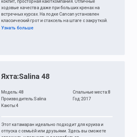
кокпит, просторная каюткомпания. Отличные
ходовые качества даже при больших кренах на
встречных курсах. На лодке Cancan установлен
классический грот и стаксель на штаге с закруткой.
Управление парусами из кокпита с высокой аркой
Узнать больше
для крепления гика шкота, спрейхуда и бимини.
Платформа для купания открывается и убирается с
помощью электропривода.
Яхта
:
Salina 48
Модель
:
48
Спальные места
:
8
Производитель
:
Salina
Год
:
2017
Каюты
:
4
Этот катамаран идеально подходит для круиза и
отпуска с семьёй или друзьями. Здесь вы сможете