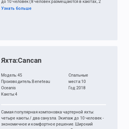
до 10 человек (8 человек размещаются в каютах, 2
на раскладном диване в салоне). Грот классический,
Узнать больше
стаксель на штаге с закруткой.
Яхта
:
Cancan
Модель
:
45
Спальные
Производитель
:
Beneteau
места
:
10
Oceanis
Год
:
2018
Каюты
:
4
Самая популярная компоновка чартерной яхты:
четыре каюты / два санузла. Экипаж до 10 человек -
экономичное и комфортное решение. Широкий