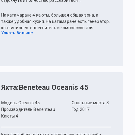
отдохнуть и полностью расслабиться. ,
На катамаране 4 каюты, большая общая зона, а
также удобная кухня. На катамаране есть генератор,
кондиционер, опреснитель и компрессор для
Узнать больше
дайвинга.
Яхта
:
Beneteau Oceanis 45
Модель
:
Oceanis 45
Спальные места
:
8
Производитель
:
Benenteau
Год
:
2017
Каюты
:
4
Комфортабельная яхта, которая сочетает в себе