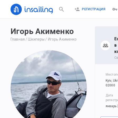
РЕГИСТРАЦИЯ
Игорь Акименко
Е
Главная
/
Шкиперы
/
Игорь Акименко
в
к
С
Местоп
Kyiv, Uk
02000
Дата
регистр
январь 