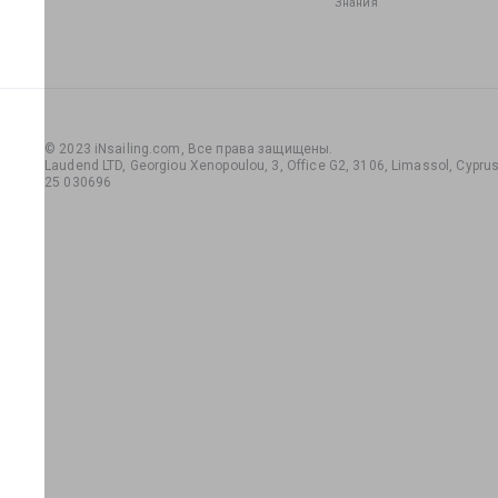
Знания
© 2023 iNsailing.com,
Все права защищены
.
Laudend LTD, Georgiou Xenopoulou, 3, Office G2, 3106, Limassol, Cyprus,
25 030696