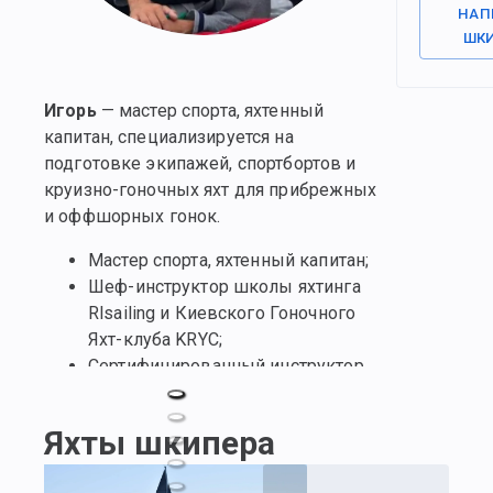
НАП
ШК
Игорь
— мастер спорта, яхтенный
капитан, специализируется на
подготовке экипажей, спортбортов и
круизно-гоночных яхт для прибрежных
и оффшорных гонок.
Мастер спорта, яхтенный капитан;
Шеф-инструктор школы яхтинга
Rlsailing и Киевского Гоночного
Яхт-клуба KRYC;
Сертифицированный инструктор
IYT Yachtmaster offshore;
Спортивный директор парусной
Яхты шкипера
команды "Могила Сагайдачного"
(подготовка к ЧМ 2019-2020);