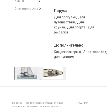
3
Каюты
6
Спальные места
Паруса
Для прогулки
,
Для
путешествий
,
Для
круиза
,
Для спорта
,
Для
рыбалки
Дополнительно
Кондиционер(ы)
,
Электролебед
для купания
iNsailing – это платформа, объединяющая
INSAILING
капитанов, шкиперов, владельцев яхт со