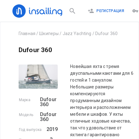
РЕГИСТРАЦИЯ
Главная
/
Шкиперы
/
Jazz Yachting
/
Dufour 360
Dufour 360
Новейшая яхта с тремя
двуспальными каютами для 6
гостей и 1 санузлом.
Небольшие размеры
компенсируются
Dufour
Марка
продуманным дизайном
360
интерьера и расположением
Dufour
мебели и шкафов. У яхты
Модель
360
отличные ходовые качества,
так что удовольствие от
2019
Год выпуска
яхтинга гарантировано