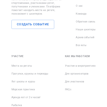
спортсменами, участниками регат,
О нас
попутчиками и учениками. Платформа
помогает находить места на регате,
познакомит с шкипером.
Команда
Обратная связь
СОЗДАТЬ СОБЫТИЕ
Наши шкиперы
Архив событий
Все яхты
УЧАСТИЕ
КАК МЫ РАБОТАЕМ
Места на регаты
Участие в мероприятиях
Прогулки, круизы и переходы
Для организаторов
Яхт школы и курсы
Для участников
Морская практика
FAQs
Аренда яхт от 2-х часов!
Рыбалка