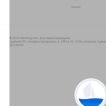
Знания
© 2023 iNsailing.com,
Все права защищены
.
Laudend LTD, Georgiou Xenopoulou, 3, Office G2, 3106, Limassol, Cyprus,
25 030696