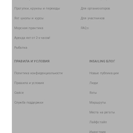
Прогулки, круизы и переходы
Для организаторов
Яхт школы и курсы
Для участников
Морская практика
FAQs
Аренда яхт от 2-х часов!
Рыбалка
ПРАВИЛА И УСЛОВИЯ
INSAILING БЛОГ
Политика конфиденциальности
Новые публикации
Правила и условия
Люди
Cookie
Яхты
Служба поддержки
Маршруты
Места на регаты
Лайфстайл
Индустрия