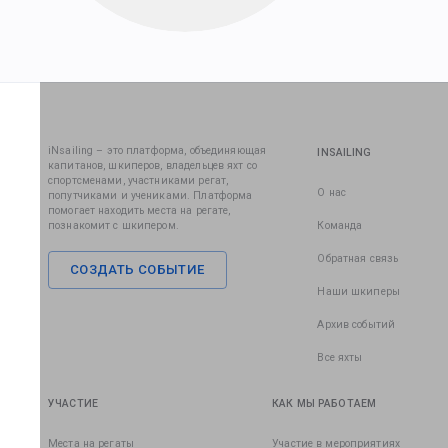
iNsailing – это платформа, объединяющая
INSAILING
капитанов, шкиперов, владельцев яхт со
спортсменами, участниками регат,
О нас
попутчиками и учениками. Платформа
помогает находить места на регате,
познакомит с шкипером.
Команда
Обратная связь
СОЗДАТЬ СОБЫТИЕ
Наши шкиперы
Архив событий
Все яхты
УЧАСТИЕ
КАК МЫ РАБОТАЕМ
Места на регаты
Участие в мероприятиях