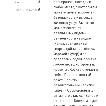
3
планировать поездки в
Каюты
любое место, о котором вы
6
Спальные места
можете мечтать, сочетая
безопасность и высокое
качество услуг. Вы также
можете заняться
различными видами
деятельности на лодке
(каноэ, водные виды
спорта, дайвинг, рыбалка,
морской скутер) и за
пределами лодки, посетив
любое место, которое вам
нравится. Круиз включает в
себя: - Приветственный
пакет (напитки-
безалкогольные напитки -
fuites). - Оборудование для
активного отдыха. - Белье и
полотенца. - Косметика для
ванной. - Фен. - Интернет