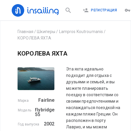
РЕГИСТРАЦИЯ
Главная
/
Шкиперы
/
Lampros Koutroumanis
/
КОРОЛЕВА ЯХТА
КОРОЛЕВА ЯХТА
Эта яхта идеально
подходит для отдыха с
друзьями и семьей, и вы
можете планировать
поездку в соответствии со
Fairline
Марка
своими предпочтениями и
наслаждаться поездкой на
flybridge
Модель
55
каждом пляже Греции. Он
расположен в порту
2002
Год выпуска
Лаврио, и мы можем