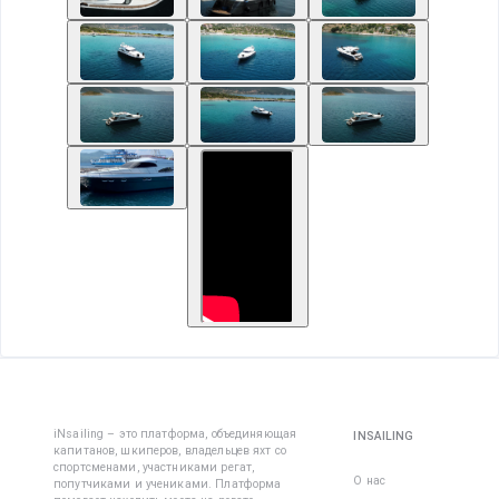
iNsailing – это платформа, объединяющая
INSAILING
капитанов, шкиперов, владельцев яхт со
спортсменами, участниками регат,
О нас
попутчиками и учениками. Платформа