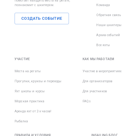
помогает находить места на регате,
познакомит с шкипером.
Команда
Обратная связь
СОЗДАТЬ СОБЫТИЕ
Наши шкиперы
Архив событий
Все яхты
УЧАСТИЕ
КАК МЫ РАБОТАЕМ
Места на регаты
Участие в мероприятиях
Прогулки, круизы и переходы
Для организаторов
Яхт школы и курсы
Для участников
Морская практика
FAQs
Аренда яхт от 2-х часов!
Рыбалка
ПРАВИЛА И УСЛОВИЯ
INSAILING БЛОГ