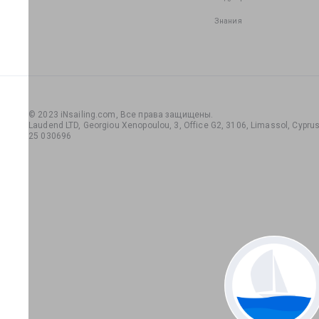
Знания
© 2023 iNsailing.com,
Все права защищены
.
Laudend LTD, Georgiou Xenopoulou, 3, Office G2, 3106, Limassol, Cyprus,
25 030696