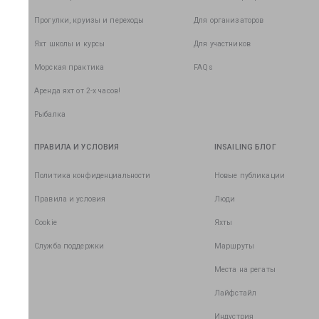
Прогулки, круизы и переходы
Для организаторов
Яхт школы и курсы
Для участников
Морская практика
FAQs
Аренда яхт от 2-х часов!
Рыбалка
ПРАВИЛА И УСЛОВИЯ
INSAILING БЛОГ
Политика конфиденциальности
Новые публикации
Правила и условия
Люди
Cookie
Яхты
Служба поддержки
Маршруты
Места на регаты
Лайфстайл
Индустрия