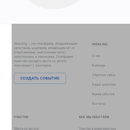
iNsailing – это платформа, объединяющая
INSAILING
капитанов, шкиперов, владельцев яхт со
спортсменами, участниками регат,
О нас
попутчиками и учениками. Платформа
помогает находить места на регате,
познакомит с шкипером.
Команда
Обратная связь
СОЗДАТЬ СОБЫТИЕ
Наши шкиперы
Архив событий
Все яхты
УЧАСТИЕ
КАК МЫ РАБОТАЕМ
Места на регаты
Участие в мероприятиях