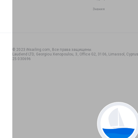
Знания
© 2023 iNsailing.com,
Все права защищены
.
Laudend LTD, Georgiou Xenopoulou, 3, Office G2, 3106, Limassol, Cyprus,
25 030696