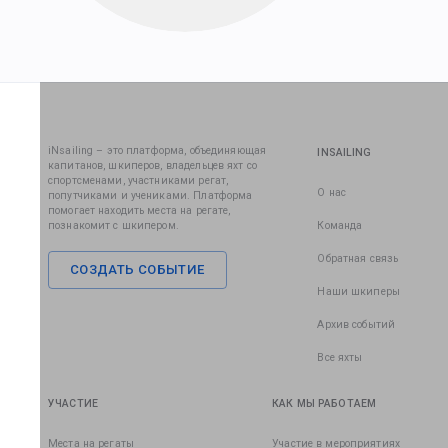
iNsailing – это платформа, объединяющая
INSAILING
капитанов, шкиперов, владельцев яхт со
спортсменами, участниками регат,
О нас
попутчиками и учениками. Платформа
помогает находить места на регате,
познакомит с шкипером.
Команда
Обратная связь
СОЗДАТЬ СОБЫТИЕ
Наши шкиперы
Архив событий
Все яхты
УЧАСТИЕ
КАК МЫ РАБОТАЕМ
Места на регаты
Участие в мероприятиях