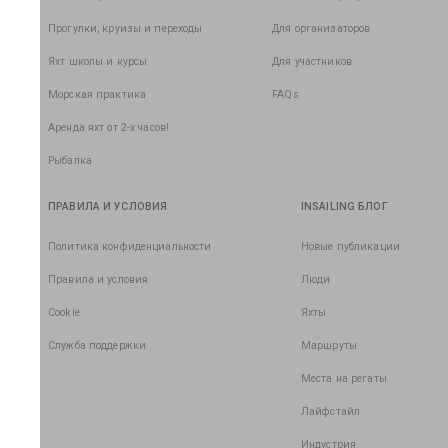
Прогулки, круизы и переходы
Для организаторов
Яхт школы и курсы
Для участников
Морская практика
FAQs
Аренда яхт от 2-х часов!
Рыбалка
ПРАВИЛА И УСЛОВИЯ
INSAILING БЛОГ
Политика конфиденциальности
Новые публикации
Правила и условия
Люди
Cookie
Яхты
Служба поддержки
Маршруты
Места на регаты
Лайфстайл
Индустрия