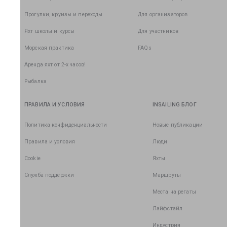
Прогулки, круизы и переходы
Для организаторов
Яхт школы и курсы
Для участников
Морская практика
FAQs
Аренда яхт от 2-х часов!
Рыбалка
ПРАВИЛА И УСЛОВИЯ
INSAILING БЛОГ
Политика конфиденциальности
Новые публикации
Правила и условия
Люди
Cookie
Яхты
Служба поддержки
Маршруты
Места на регаты
Лайфстайл
Индустрия