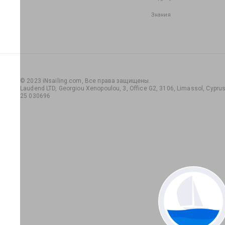
Знания
© 2023 iNsailing.com,
Все права защищены
.
Laudend LTD, Georgiou Xenopoulou, 3, Office G2, 3106, Limassol, Cyprus,
25 030696