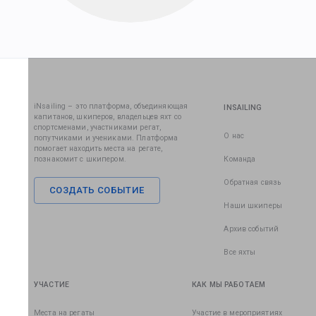
iNsailing – это платформа, объединяющая
INSAILING
капитанов, шкиперов, владельцев яхт со
спортсменами, участниками регат,
О нас
попутчиками и учениками. Платформа
помогает находить места на регате,
познакомит с шкипером.
Команда
Обратная связь
СОЗДАТЬ СОБЫТИЕ
Наши шкиперы
Архив событий
Все яхты
УЧАСТИЕ
КАК МЫ РАБОТАЕМ
Места на регаты
Участие в мероприятиях