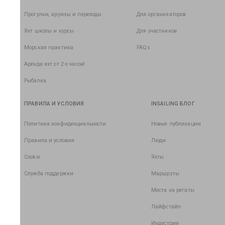
Прогулки, круизы и переходы
Для организаторов
Яхт школы и курсы
Для участников
Морская практика
FAQs
Аренда яхт от 2-х часов!
Рыбалка
ПРАВИЛА И УСЛОВИЯ
INSAILING БЛОГ
Политика конфиденциальности
Новые публикации
Правила и условия
Люди
Cookie
Яхты
Служба поддержки
Маршруты
Места на регаты
Лайфстайл
Индустрия