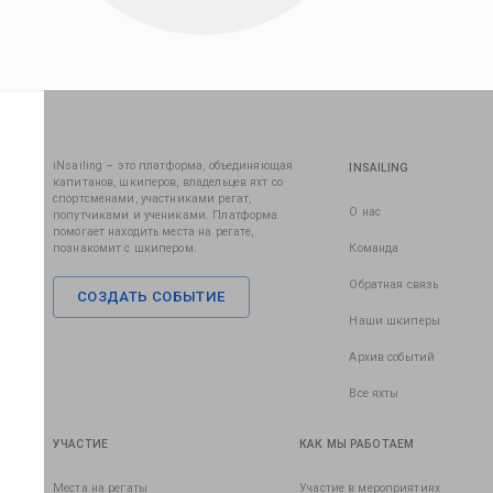
iNsailing – это платформа, объединяющая
INSAILING
капитанов, шкиперов, владельцев яхт со
спортсменами, участниками регат,
О нас
попутчиками и учениками. Платформа
помогает находить места на регате,
познакомит с шкипером.
Команда
Обратная связь
СОЗДАТЬ СОБЫТИЕ
Наши шкиперы
Архив событий
Все яхты
УЧАСТИЕ
КАК МЫ РАБОТАЕМ
Места на регаты
Участие в мероприятиях