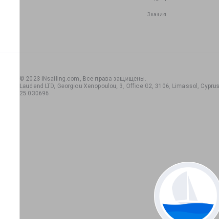
Знания
© 2023 iNsailing.com,
Все права защищены
.
Laudend LTD, Georgiou Xenopoulou, 3, Office G2, 3106, Limassol, Cyprus,
25 030696