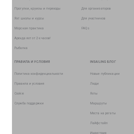
Прогулки, круизы и переходы
Для организаторов
Яхт школы и курсы
Для участников
Морская практика
FAQs
Аренда яхт от 2-х часов!
Рыбалка
ПРАВИЛА И УСЛОВИЯ
INSAILING БЛОГ
Политика конфиденциальности
Новые публикации
Правила и условия
Люди
Cookie
Яхты
Служба поддержки
Маршруты
Места на регаты
Лайфстайл
Индустрия