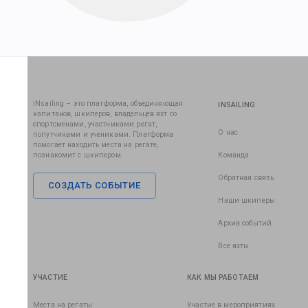
iNsailing – это платформа, объединяющая
INSAILING
капитанов, шкиперов, владельцев яхт со
спортсменами, участниками регат,
О нас
попутчиками и учениками. Платформа
помогает находить места на регате,
познакомит с шкипером.
Команда
Обратная связь
СОЗДАТЬ СОБЫТИЕ
Наши шкиперы
Архив событий
Все яхты
УЧАСТИЕ
КАК МЫ РАБОТАЕМ
Места на регаты
Участие в мероприятиях