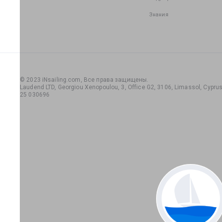
Знания
© 2023 iNsailing.com,
Все права защищены
.
Laudend LTD, Georgiou Xenopoulou, 3, Office G2, 3106, Limassol, Cyprus,
25 030696