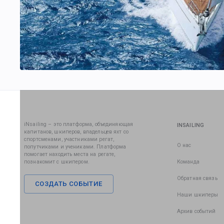
iNsailing – это платформа, объединяющая
INSAILING
капитанов, шкиперов, владельцев яхт со
спортсменами, участниками регат,
О нас
попутчиками и учениками. Платформа
помогает находить места на регате,
познакомит с шкипером.
Команда
Обратная связь
СОЗДАТЬ СОБЫТИЕ
Наши шкиперы
Архив событий