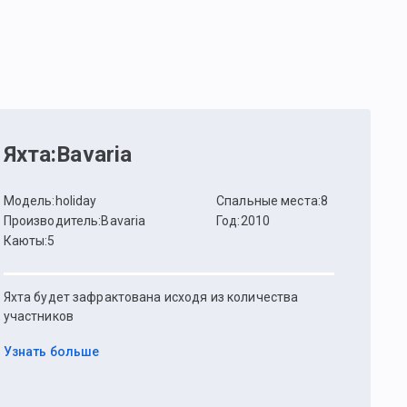
Яхта
:
Bavaria
Модель
:
holiday
Спальные места
:
8
Производитель
:
Bavaria
Год
:
2010
Каюты
:
5
Яхта будет зафрактована исходя из количества
участников
Узнать больше