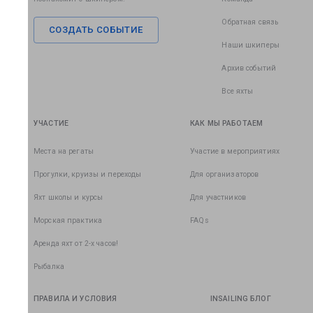
Обратная связь
СОЗДАТЬ СОБЫТИЕ
Наши шкиперы
Архив событий
Все яхты
УЧАСТИЕ
КАК МЫ РАБОТАЕМ
Места на регаты
Участие в мероприятиях
Прогулки, круизы и переходы
Для организаторов
Яхт школы и курсы
Для участников
Морская практика
FAQs
Аренда яхт от 2-х часов!
Рыбалка
ПРАВИЛА И УСЛОВИЯ
INSAILING БЛОГ