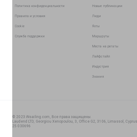
Политика конфиденциальности
Новые публикации
Правила и условия
Люди
Cookie
Яхты
Служба поддержки
Маршруты
Места на регаты
Лайфстайл
Индустрия
Знания
© 2023 iNsailing.com,
Все права защищены
.
Laudend LTD, Georgiou Xenopoulou, 3, Office G2, 3106, Limassol, Cyprus,
25 030696