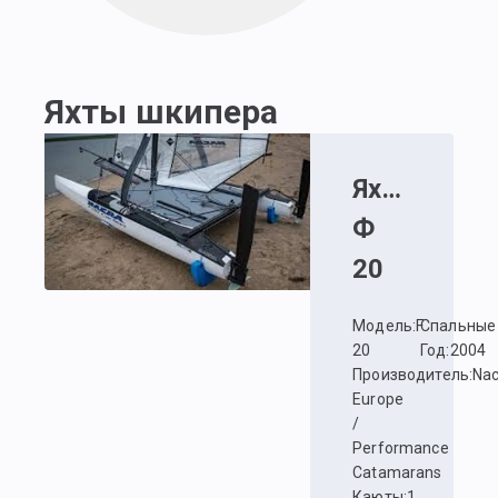
Яхты шкипера
Яхта
:
Накра
Ф
20
Модель
:
F
Спальные
20
Год
:
2004
Производитель
:
Nac
Europe
/
Performance
Catamarans
Каюты
:
1