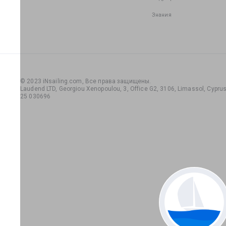
Знания
© 2023 iNsailing.com,
Все права защищены
.
Laudend LTD, Georgiou Xenopoulou, 3, Office G2, 3106, Limassol, Cyprus,
25 030696