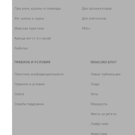
Прогулки, круизы и переходы
Для организаторов
Яхт школы и курсы
Для участников
Морская практика
FAQs
Аренда яхт от 2-х часов!
Рыбалка
ПРАВИЛА И УСЛОВИЯ
INSAILING БЛОГ
Политика конфиденциальности
Новые публикации
Правила и условия
Люди
Cookie
Яхты
Служба поддержки
Маршруты
Места на регаты
Лайфстайл
Индустрия