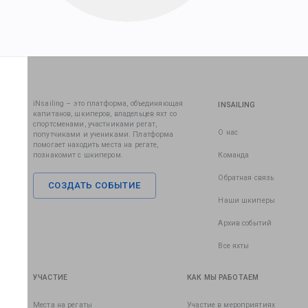
iNsailing – это платформа, объединяющая
INSAILING
капитанов, шкиперов, владельцев яхт со
спортсменами, участниками регат,
О нас
попутчиками и учениками. Платформа
помогает находить места на регате,
познакомит с шкипером.
Команда
Обратная связь
СОЗДАТЬ СОБЫТИЕ
Наши шкиперы
Архив событий
Все яхты
УЧАСТИЕ
КАК МЫ РАБОТАЕМ
Места на регаты
Участие в мероприятиях