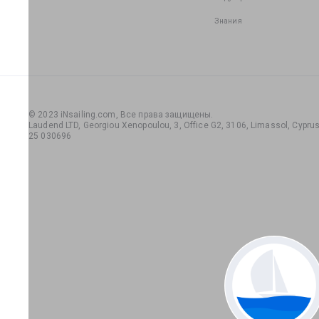
Знания
© 2023 iNsailing.com,
Все права защищены
.
Laudend LTD, Georgiou Xenopoulou, 3, Office G2, 3106, Limassol, Cyprus,
25 030696