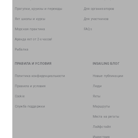
Прогулки, круизы и переходы
Для организаторов
Яхт школы и курсы
Для участников
Морская практика
FAQs
Аренда яхт от 2-х часов!
Рыбалка
ПРАВИЛА И УСЛОВИЯ
INSAILING БЛОГ
Политика конфиденциальности
Новые публикации
Правила и условия
Люди
Cookie
Яхты
Служба поддержки
Маршруты
Места на регаты
Лайфстайл
Индустрия