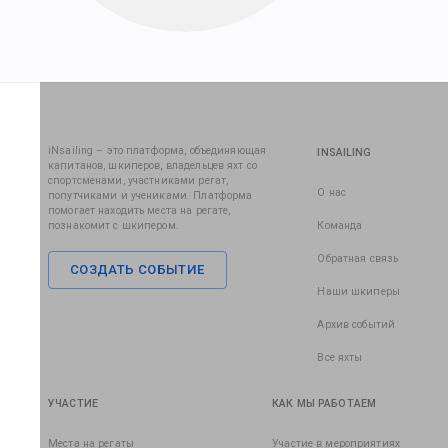
iNsailing – это платформа, объединяющая
INSAILING
капитанов, шкиперов, владельцев яхт со
спортсменами, участниками регат,
О нас
попутчиками и учениками. Платформа
помогает находить места на регате,
познакомит с шкипером.
Команда
Обратная связь
СОЗДАТЬ СОБЫТИЕ
Наши шкиперы
Архив событий
Все яхты
УЧАСТИЕ
КАК МЫ РАБОТАЕМ
Места на регаты
Участие в мероприятиях