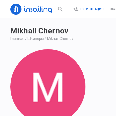
РЕГИСТРАЦИЯ
Mikhail Chernov
Главная
/
Шкиперы
/
Mikhail Chernov