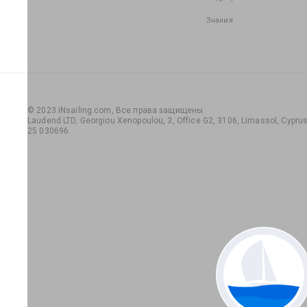
Знания
© 2023 iNsailing.com,
Все права защищены
.
Laudend LTD, Georgiou Xenopoulou, 3, Office G2, 3106, Limassol, Cyprus,
25 030696