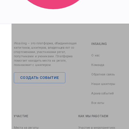
iNsailing – это платформа, объединяющая
INSAILING
капитанов, шкиперов, владельцев яхт со
спортсменами, участниками регат,
О нас
попутчиками и учениками. Платформа
помогает находить места на регате,
познакомит с шкипером.
Команда
Обратная связь
СОЗДАТЬ СОБЫТИЕ
Наши шкиперы
Архив событий
Все яхты
УЧАСТИЕ
КАК МЫ РАБОТАЕМ
Места на регаты
Участие в мероприятиях