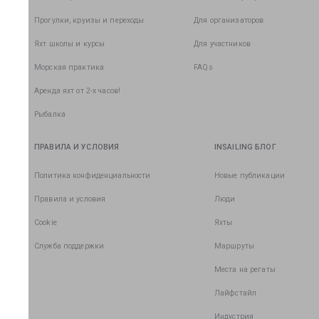
Прогулки, круизы и переходы
Для организаторов
Яхт школы и курсы
Для участников
Морская практика
FAQs
Аренда яхт от 2-х часов!
Рыбалка
ПРАВИЛА И УСЛОВИЯ
INSAILING БЛОГ
Политика конфиденциальности
Новые публикации
Правила и условия
Люди
Cookie
Яхты
Служба поддержки
Маршруты
Места на регаты
Лайфстайл
Индустрия