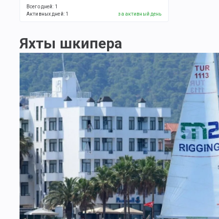
Всего дней
:
1
Активных дней
:
1
за активный день
Яхты шкипера