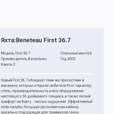
Яхта
:
Beneteau First 36.7
Модель
:
First 36.7
Спальные места
:
6
Производитель
:
Benenteau
Год
:
2002
Каюты
:
3
Новый First 36.7 обладает теми же прелестями в
магазине, которые открыли любители First: характер,
стиль, производительность и все оборудование
настоящего 36-дюймового гонщика, а также легкий
комфорт на борту… чистые ощущения. Эффективный
план палубы, большая эргономичная кабина,
идеально подходящая для триммеров генуи,