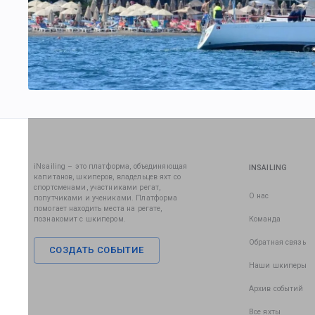
iNsailing – это платформа, объединяющая
INSAILING
капитанов, шкиперов, владельцев яхт со
спортсменами, участниками регат,
О нас
попутчиками и учениками. Платформа
помогает находить места на регате,
познакомит с шкипером.
Команда
Обратная связь
СОЗДАТЬ СОБЫТИЕ
Наши шкиперы
Архив событий
Все яхты