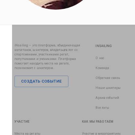
iNsailing – это платформа, объединяющая
INSAILING
капитанов, шкиперов, владельцев яхт со
спортсменами, участниками регат,
О нас
попутчиками и учениками. Платформа
помогает находить места на регате,
познакомит с шкипером.
Команда
Обратная связь
СОЗДАТЬ СОБЫТИЕ
Наши шкиперы
Архив событий
Все яхты
УЧАСТИЕ
КАК МЫ РАБОТАЕМ
Места на регаты
Участие в мероприятиях