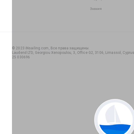
Знания
© 2023 iNsailing.com,
Все права защищены
.
Laudend LTD, Georgiou Xenopoulou, 3, Office G2, 3106, Limassol, Cyprus,
25 030696