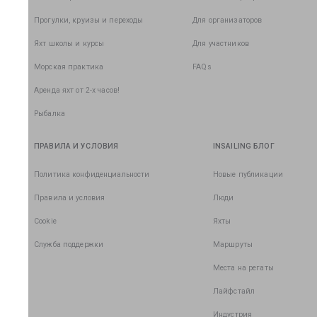
Прогулки, круизы и переходы
Для организаторов
Яхт школы и курсы
Для участников
Морская практика
FAQs
Аренда яхт от 2-х часов!
Рыбалка
ПРАВИЛА И УСЛОВИЯ
INSAILING БЛОГ
Политика конфиденциальности
Новые публикации
Правила и условия
Люди
Cookie
Яхты
Служба поддержки
Маршруты
Места на регаты
Лайфстайл
Индустрия