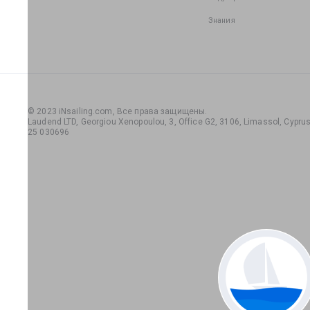
Знания
© 2023 iNsailing.com,
Все права защищены
.
Laudend LTD, Georgiou Xenopoulou, 3, Office G2, 3106, Limassol, Cyprus,
25 030696