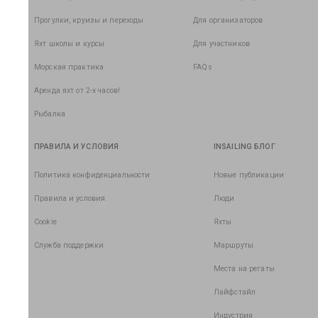
Прогулки, круизы и переходы
Для организаторов
Яхт школы и курсы
Для участников
Морская практика
FAQs
Аренда яхт от 2-х часов!
Рыбалка
ПРАВИЛА И УСЛОВИЯ
INSAILING БЛОГ
Политика конфиденциальности
Новые публикации
Правила и условия
Люди
Cookie
Яхты
Служба поддержки
Маршруты
Места на регаты
Лайфстайл
Индустрия