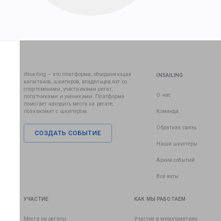
iNsailing – это платформа, объединяющая
INSAILING
капитанов, шкиперов, владельцев яхт со
спортсменами, участниками регат,
О нас
попутчиками и учениками. Платформа
помогает находить места на регате,
познакомит с шкипером.
Команда
Обратная связь
СОЗДАТЬ СОБЫТИЕ
Наши шкиперы
Архив событий
Все яхты
УЧАСТИЕ
КАК МЫ РАБОТАЕМ
Места на регаты
Участие в мероприятиях