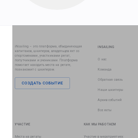
iNsailing – это платформа, объединяющая
INSAILING
капитанов, шкиперов, владельцев яхт со
спортсменами, участниками регат,
О нас
попутчиками и учениками. Платформа
помогает находить места на регате,
познакомит с шкипером.
Команда
Обратная связь
СОЗДАТЬ СОБЫТИЕ
Наши шкиперы
Архив событий
Все яхты
УЧАСТИЕ
КАК МЫ РАБОТАЕМ
Места на регаты
Участие в мероприятиях