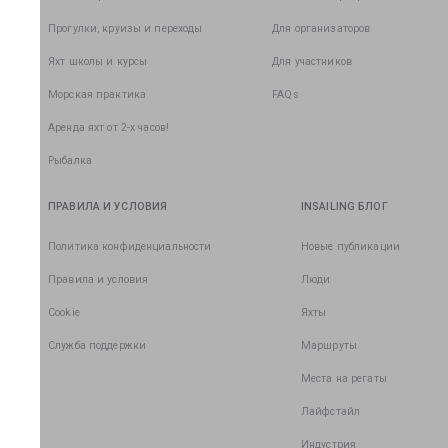
Прогулки, круизы и переходы
Для организаторов
Яхт школы и курсы
Для участников
Морская практика
FAQs
Аренда яхт от 2-х часов!
Рыбалка
ПРАВИЛА И УСЛОВИЯ
INSAILING БЛОГ
Политика конфиденциальности
Новые публикации
Правила и условия
Люди
Cookie
Яхты
Служба поддержки
Маршруты
Места на регаты
Лайфстайл
Индустрия