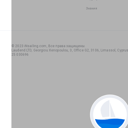
Знания
© 2023 iNsailing.com,
Все права защищены
.
Laudend LTD, Georgiou Xenopoulou, 3, Office G2, 3106, Limassol, Cyprus,
25 030696