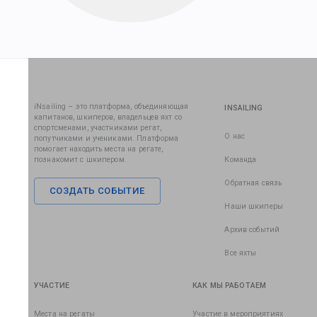
iNsailing – это платформа, объединяющая
INSAILING
капитанов, шкиперов, владельцев яхт со
спортсменами, участниками регат,
О нас
попутчиками и учениками. Платформа
помогает находить места на регате,
познакомит с шкипером.
Команда
Обратная связь
СОЗДАТЬ СОБЫТИЕ
Наши шкиперы
Архив событий
Все яхты
УЧАСТИЕ
КАК МЫ РАБОТАЕМ
Места на регаты
Участие в мероприятиях