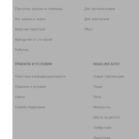
Прогулки, круизы и переходы
Для организаторов
Яхт школы и курсы
Для участников
Морская практика
FAQs
Аренда яхт от 2-х часов!
Рыбалка
ПРАВИЛА И УСЛОВИЯ
INSAILING БЛОГ
Политика конфиденциальности
Новые публикации
Правила и условия
Люди
Cookie
Яхты
Служба поддержки
Маршруты
Места на регаты
Лайфстайл
Индустрия