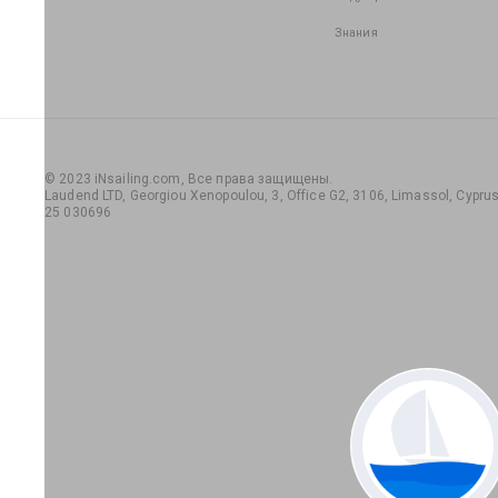
Знания
© 2023 iNsailing.com,
Все права защищены
.
Laudend LTD, Georgiou Xenopoulou, 3, Office G2, 3106, Limassol, Cyprus,
25 030696