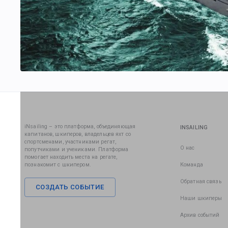
iNsailing – это платформа, объединяющая
INSAILING
капитанов, шкиперов, владельцев яхт со
спортсменами, участниками регат,
О нас
попутчиками и учениками. Платформа
помогает находить места на регате,
познакомит с шкипером.
Команда
Обратная связь
СОЗДАТЬ СОБЫТИЕ
Наши шкиперы
Архив событий