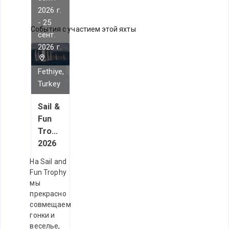
2026 г.
-
25
События с участием этой яхты
сент.
2026 г.
Fethiye,
Turkey
Sail &
Fun
Trophy
2026
На Sail and
Fun Trophy
мы
прекрасно
совмещаем
гонки и
веселье,