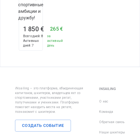
спортивные
амбиции и
дружбу!
1 850 €
265 €
Всего дней
:
8
за
Активных
активный
дней
:
7
день
iNsailing – это платформа, объединяющая
INSAILING
капитанов, шкиперов, владельцев яхт со
спортсменами, участниками регат,
О нас
попутчиками и учениками. Платформа
помогает находить места на регате,
познакомит с шкипером.
Команда
Обратная связь
СОЗДАТЬ СОБЫТИЕ
Наши шкиперы