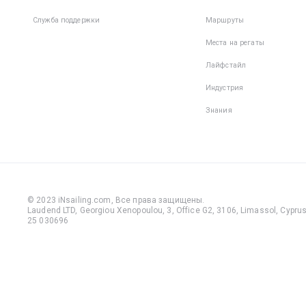
Служба поддержки
Маршруты
Места на регаты
Лайфстайл
Индустрия
Знания
© 2023 iNsailing.com,
Все права защищены
.
Laudend LTD, Georgiou Xenopoulou, 3, Office G2, 3106, Limassol, Cyprus,
25 030696