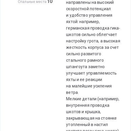
10
Спальные места
направлены на высокий
скоростной потенциал
и удобство управления
яхтой: например,
германская проводка гика-
шкотов сильно облегчает
настройку грота, а высокая
жесткость корпуса за счет
сильно развитого
стального рамного
шпангоута заметно
улучшает управляемость
яхты и ее реакции
на малейшие усиления
ветра.
Мелкие детали (например,
внутренняя проводка
шкотов и крышка,
закрывающая на стоянке
утопленный в настил
кокпита погон гика-шкота)