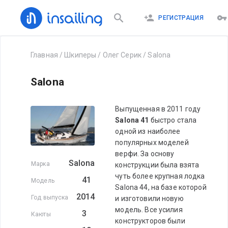
РЕГИСТРАЦИЯ
Главная
/
Шкиперы
/
Олег Серик
/
Salona
Salona
Выпущенная в 2011 году
Salona 41
быстро стала
одной из наиболее
популярных моделей
верфи. За основу
Salona
Марка
конструкции была взята
чуть более крупная лодка
41
Модель
Salona 44, на базе которой
2014
Год выпуска
и изготовили новую
модель. Все усилия
3
Каюты
конструкторов были